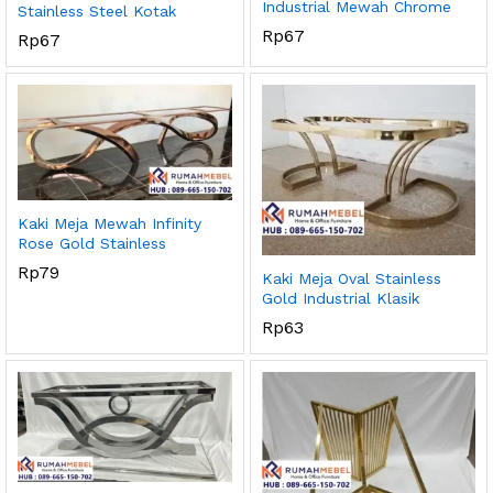
Industrial Mewah Chrome
Stainless Steel Kotak
Rp
67
Rp
67
Kaki Meja Mewah Infinity
Rose Gold Stainless
Rp
79
Kaki Meja Oval Stainless
Gold Industrial Klasik
Rp
63