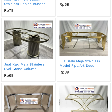
Stainless Labirin Bundar
Rp
68
Rp
78
Jual Kaki Meja Stainless
Jual Kaki Meja Stainless
Model Pipa Art Deco
Oval Grand Column
Rp
89
Rp
68