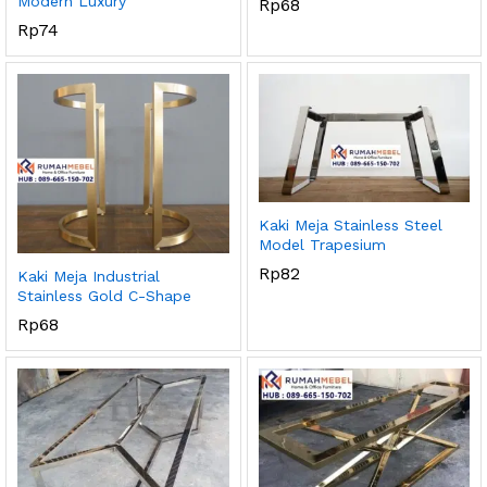
Modern Luxury
Rp
68
Rp
74
Kaki Meja Stainless Steel
Model Trapesium
Rp
82
Kaki Meja Industrial
Stainless Gold C-Shape
Rp
68