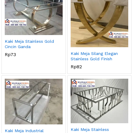
Kaki Meja Stainless Gold
Cincin Ganda
Kaki Meja Silang Elegan
Rp
73
Stainless Gold Finish
Rp
82
Kaki Meja Stainless
Kaki Meja Industrial