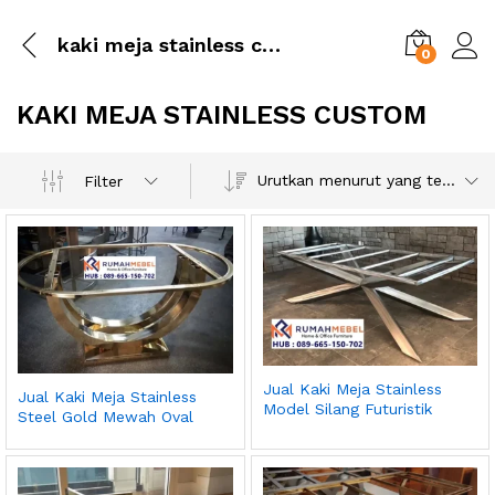
kaki meja stainless custom
0
KAKI MEJA STAINLESS CUSTOM
Urutkan menurut yang terbaru
Filter
Jual Kaki Meja Stainless
Jual Kaki Meja Stainless
Model Silang Futuristik
Steel Gold Mewah Oval