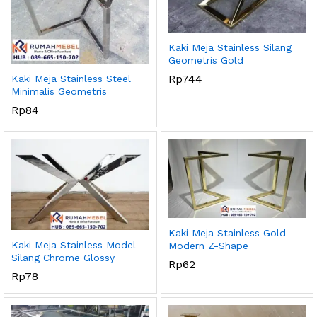
Kaki Meja Stainless Silang
Geometris Gold
Rp
744
Kaki Meja Stainless Steel
Minimalis Geometris
Rp
84
Kaki Meja Stainless Gold
Kaki Meja Stainless Model
Modern Z-Shape
Silang Chrome Glossy
Rp
62
Rp
78