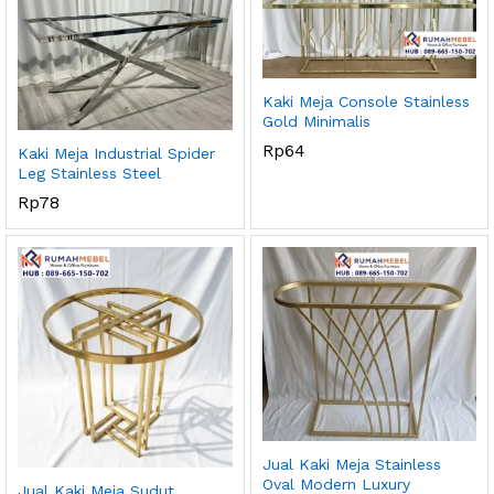
Kaki Meja Console Stainless
Gold Minimalis
Rp
64
Kaki Meja Industrial Spider
Leg Stainless Steel
Rp
78
Jual Kaki Meja Stainless
Oval Modern Luxury
Jual Kaki Meja Sudut