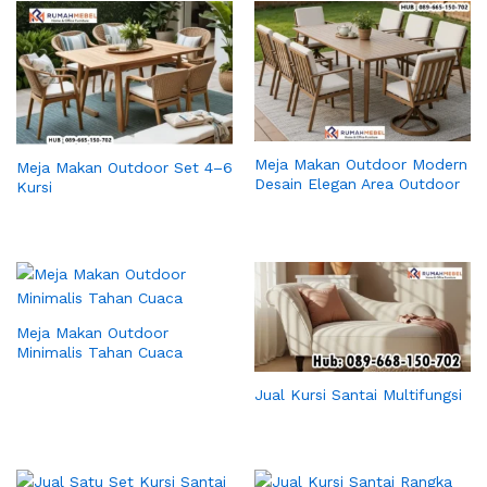
Meja Makan Outdoor Modern
Meja Makan Outdoor Set 4–6
Desain Elegan Area Outdoor
Kursi
Meja Makan Outdoor
Minimalis Tahan Cuaca
Jual Kursi Santai Multifungsi