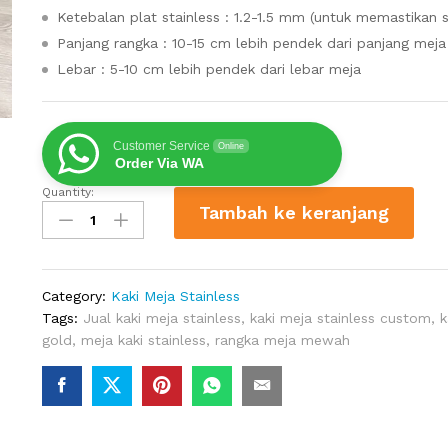
Ketebalan plat stainless : 1.2-1.5 mm (untuk memastikan st
Panjang rangka : 10-15 cm lebih pendek dari panjang meja
Lebar : 5-10 cm lebih pendek dari lebar meja
Customer Service
Online
Order Via WA
Quantity:
Jual
Tambah ke keranjang
Kaki
Meja
Stainless
Gold
Category:
Kaki Meja Stainless
Oval
Tags:
Jual kaki meja stainless
,
kaki meja stainless custom
,
k
Pilar
gold
,
meja kaki stainless
,
rangka meja mewah
quantity