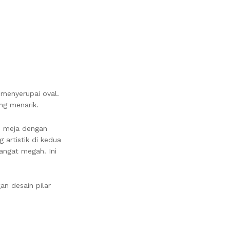
menyerupai oval.
ng menarik.
ki meja dengan
 artistik di kedua
angat megah. Ini
n desain pilar