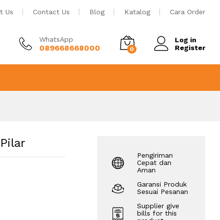
Rp
87
Tambah ke keranjang
t Us
Contact Us
Blog
Katalog
Cara Order
WhatsApp
Log in
089668668000
Register
0
Pilar
Pengiriman
Cepat dan
Aman
Garansi Produk
Sesuai Pesanan
Supplier give
bills for this