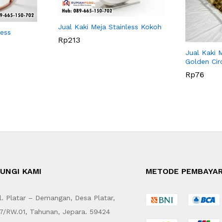
Jual Kaki Meja Stainless Kokoh
less
Rp
213
Jual Kaki 
Golden Cir
Rp
76
UNGI KAMI
METODE PEMBAYA
. Platar – Demangan, Desa Platar,
7/RW.01, Tahunan, Jepara. 59424