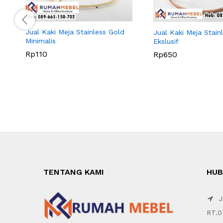
Jual Kaki Meja Stainless Gold
Jual Kaki Meja Stain
Minimalis
Ekslusif
Rp
110
Rp
650
TENTANG KAMI
HUB
Jl
RT.0