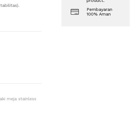
product.
abilitas).
Pembayaran
100% Aman
aki meja stainless