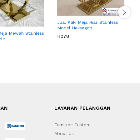
J
B
Jual Kaki Meja Hias Stainless
Model Heksagon
Meja Mewah Stainless
Rp
78
cle
RAN
LAYANAN PELANGGAN
Furniture Custom
About Us