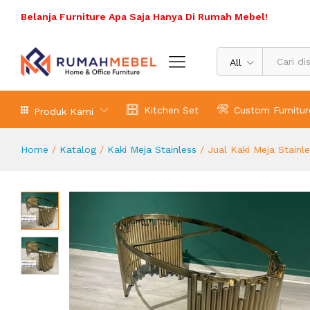
Jual Kaki Meja Stainless Gold Oval P
Belanja Furniture Apa Saja Hanya Di Rumah Mebel!
Deskripsi Produk
All
Kitchen Set
Custom Furnitur
Produk Kami
Home
/
Katalog
/
Kaki Meja Stainless
/
Jual Kaki Meja Stainle