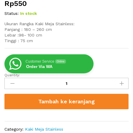
Rp
550
Status:
In stock
Ukuran Rangka Kaki Meja Stainless:
Panjang : 180 – 260 cm
Lebar :98- 100 cm
Tinggi : 75 cm
Customer Service
Online
Order Via WA
Quantity:
Jual
Kaki
Meja
Stainless
Tambah ke keranjang
Desain
Balok
quantity
Category:
Kaki Meja Stainless