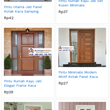
Pintu Rumah Kayu Jati Set
Kusen Minimalis
Pintu Utama Jati Panel
Kotak Kaca Samping
Rp
37
Rp
42
Pintu Minimalis Modern
Motif Kotak Panel Kaca
Pintu Rumah Kayu Jati
Rp
27
Elegan Frame Kaca
Rp
29