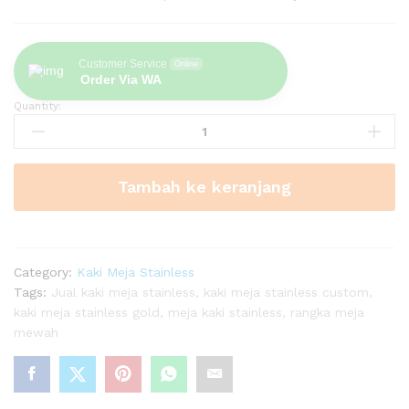
Customer Service
Online
Order Via WA
Quantity:
Kaki
Meja
Industrial
Stainless
Tambah ke keranjang
Gold
C-
Shape
quantity
Category:
Kaki Meja Stainless
Tags:
Jual kaki meja stainless
,
kaki meja stainless custom
,
kaki meja stainless gold
,
meja kaki stainless
,
rangka meja
mewah