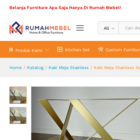
Kaki Meja Stainless Gold Modern L
Belanja Furniture Apa Saja Hanya Di Rumah Mebel!
Deskripsi Produk
All
Kitchen Set
Custom Furnitur
Produk Kami
Home
/
Katalog
/
Kaki Meja Stainless
/
Kaki Meja Stainless 