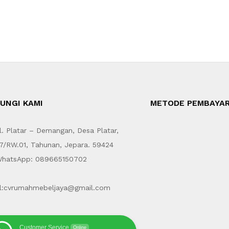
UNGI KAMI
METODE PEMBAYA
. Platar – Demangan, Desa Platar,
7/RW.01, Tahunan, Jepara. 59424
hatsApp: 089665150702
l:cvrumahmebeljaya@gmail.com
Customer Service
Online