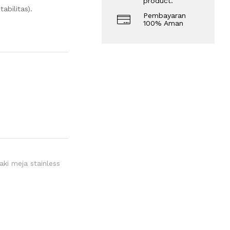
product.
abilitas).
Pembayaran
100% Aman
aki meja stainless