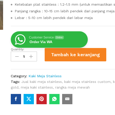
Ketebalan plat stainless : 1.2-1.5 mm (untuk memastikan st
Panjang rangka : 10-15 cm lebih pendek dari panjang meja
Lebar : 5-10 cm lebih pendek dari lebar meja
Customer Service
Online
Order Via WA
Quantity:
Kaki
Tambah ke keranjang
Meja
Stainless
Gold
Modern
Category:
Kaki Meja Stainless
Luxury
Tags:
Jual kaki meja stainless
,
kaki meja stainless custom
,
k
quantity
gold
,
meja kaki stainless
,
rangka meja mewah