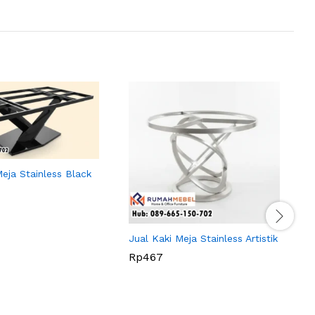
Meja Stainless Black
J
M
Jual Kaki Meja Stainless Artistik
Rp
467