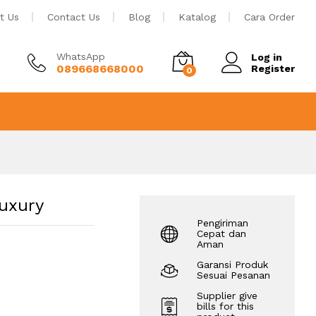
Rp
74
Tambah ke keranjang
t Us
Contact Us
Blog
Katalog
Cara Order
WhatsApp
Log in
089668668000
Register
0
Luxury
Pengiriman
Cepat dan
Aman
Garansi Produk
Sesuai Pesanan
Supplier give
bills for this