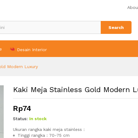
uxury
Abou
Search
e
Desain Interior
Gold Modern Luxury
Kaki Meja Stainless Gold Modern 
Rp
74
Status:
In stock
Ukuran rangka kaki meja stainless :
Tinggi rangka : 70-75 cm