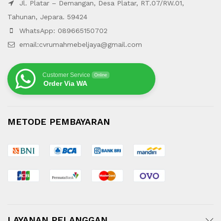
Jl. Platar – Demangan, Desa Platar, RT.07/RW.01,
Tahunan, Jepara. 59424
WhatsApp: 089665150702
email:cvrumahmebeljaya@gmail.com
Customer Service
Online
Order Via WA
METODE PEMBAYARAN
LAYANAN PELANGGAN