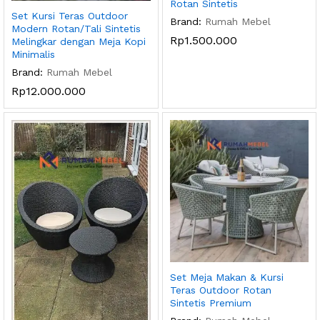
Rotan Sintetis
Set Kursi Teras Outdoor
Brand:
Rumah Mebel
Modern Rotan/Tali Sintetis
Rp
1.500.000
Melingkar dengan Meja Kopi
Minimalis
Brand:
Rumah Mebel
Rp
12.000.000
Set Meja Makan & Kursi
Teras Outdoor Rotan
Sintetis Premium