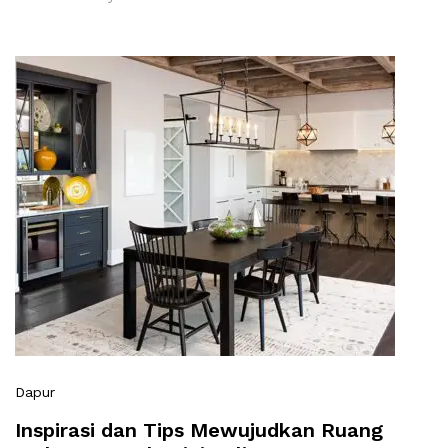
Dapur
Inspirasi dan Tips Mewujudkan Ruang