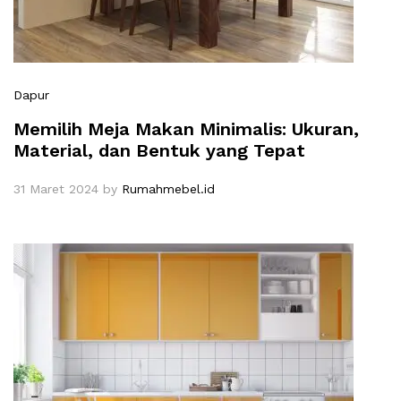
Dapur
Memilih Meja Makan Minimalis: Ukuran,
Material, dan Bentuk yang Tepat
31 Maret 2024
by
Rumahmebel.id