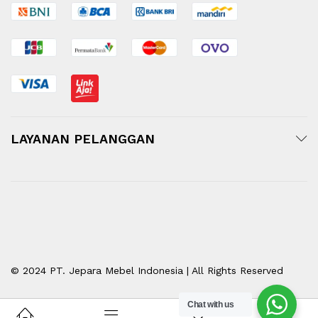
LAYANAN PELANGGAN
© 2024 PT. Jepara Mebel Indonesia | All Rights Reserved
Chat with us