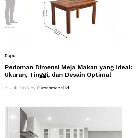
Dapur
Pedoman Dimensi Meja Makan yang Ideal:
Ukuran, Tinggi, dan Desain Optimal
21 Juli 2025
by
Rumahmebel.id