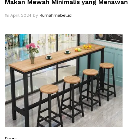
Makan Mewah Minimalis yang Menawan
18 April 2024
by
Rumahmebel.id
Dapur