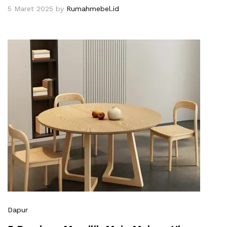
5 Maret 2025
by
Rumahmebel.id
Dapur