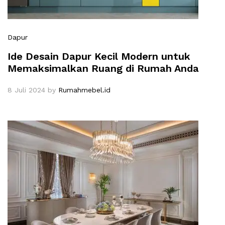
Dapur
Ide Desain Dapur Kecil Modern untuk
Memaksimalkan Ruang di Rumah Anda
8 Juli 2024
by
Rumahmebel.id