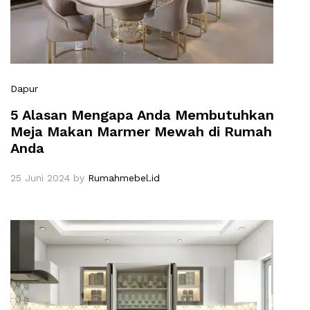
Dapur
5 Alasan Mengapa Anda Membutuhkan
Meja Makan Marmer Mewah di Rumah
Anda
25 Juni 2024
by
Rumahmebel.id