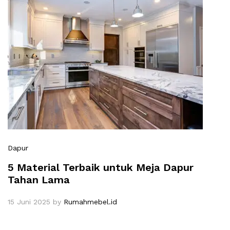
Dapur
5 Material Terbaik untuk Meja Dapur
Tahan Lama
15 Juni 2025
by
Rumahmebel.id