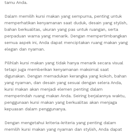
tamu Anda.
Dalam memilih kursi makan yang sempurna, penting untuk
memperhatikan kenyamanan saat duduk, desain yang stylish,
bahan berkualitas, ukuran yang pas untuk ruangan, serta
perpaduan warna yang menarik. Dengan mempertimbangkan
semua aspek ini, Anda dapat menciptakan ruang makan yang
elegan dan nyaman.
Pilihlah kursi makan yang tidak hanya menarik secara visual
tetapi juga memberikan kenyamanan maksimal saat
digunakan. Dengan memadukan kerangka yang kokoh, bahan
yang nyaman, dan desain yang sesuai dengan selera Anda,
kursi makan akan menjadi elemen penting dalam
memperindah ruang makan Anda. Seiring berjalannya waktu,
penggunaan kursi makan yang berkualitas akan menjaga
kepuasan dalam penggunanya.
Dengan mengetahui kriteria-kriteria yang penting dalam
memilih kursi makan yang nyaman dan stylish, Anda dapat