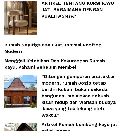
ARTIKEL TENTANG KURSI KAYU
JATI BAGAIMANA DENGAN
KUALITASNYA?
Rumah Segitiga Kayu Jati Inovasi Rooftop
Modern
Menggali Kelebihan Dan Kekurangan Rumah
Kayu, Pahami Sebelum Membeli
“Ditengah gempuran arsitektur
modern, rumah Joglo tetap
berdiri kokoh, bukan sekedar
bangunan, melainkan sebuah
kisah hidup dan warisan budaya
Jawa yang tak lekang oleh
waktu.”
Artikel Rumah Lumbung kayu jati
solid Jepara