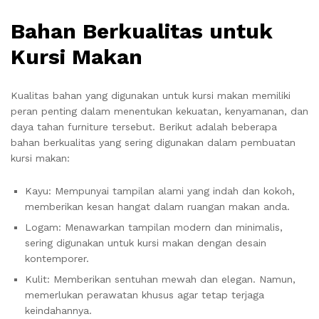
Bahan Berkualitas untuk
Kursi Makan
Kualitas bahan yang digunakan untuk kursi makan memiliki
peran penting dalam menentukan kekuatan, kenyamanan, dan
daya tahan furniture tersebut. Berikut adalah beberapa
bahan berkualitas yang sering digunakan dalam pembuatan
kursi makan:
Kayu: Mempunyai tampilan alami yang indah dan kokoh,
memberikan kesan hangat dalam ruangan makan anda.
Logam: Menawarkan tampilan modern dan minimalis,
sering digunakan untuk kursi makan dengan desain
kontemporer.
Kulit: Memberikan sentuhan mewah dan elegan. Namun,
memerlukan perawatan khusus agar tetap terjaga
keindahannya.