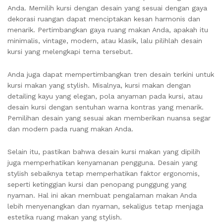
Anda. Memilih kursi dengan desain yang sesuai dengan gaya
dekorasi ruangan dapat menciptakan kesan harmonis dan
menarik. Pertimbangkan gaya ruang makan Anda, apakah itu
minimalis, vintage, modern, atau klasik, lalu pilihlah desain
kursi yang melengkapi tema tersebut.
Anda juga dapat mempertimbangkan tren desain terkini untuk
kursi makan yang stylish. Misalnya, kursi makan dengan
detailing kayu yang elegan, pola anyaman pada kursi, atau
desain kursi dengan sentuhan warna kontras yang menarik.
Pemilihan desain yang sesuai akan memberikan nuansa segar
dan modern pada ruang makan Anda.
Selain itu, pastikan bahwa desain kursi makan yang dipilih
juga memperhatikan kenyamanan pengguna. Desain yang
stylish sebaiknya tetap memperhatikan faktor ergonomis,
seperti ketinggian kursi dan penopang punggung yang
nyaman. Hal ini akan membuat pengalaman makan Anda
lebih menyenangkan dan nyaman, sekaligus tetap menjaga
estetika ruang makan yang stylish.