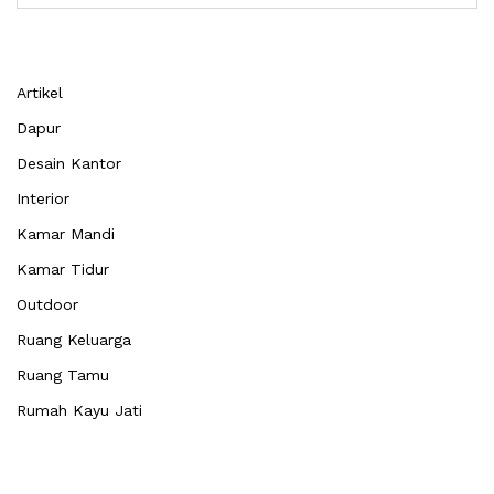
Artikel
Dapur
Desain Kantor
Interior
Kamar Mandi
Kamar Tidur
Outdoor
Ruang Keluarga
Ruang Tamu
Rumah Kayu Jati