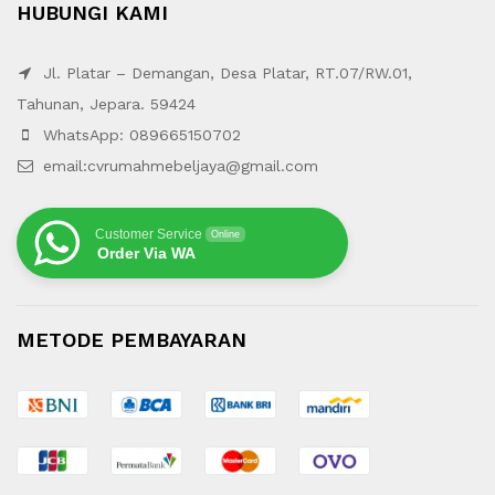
HUBUNGI KAMI
Jl. Platar – Demangan, Desa Platar, RT.07/RW.01,
Tahunan, Jepara. 59424
WhatsApp: 089665150702
email:cvrumahmebeljaya@gmail.com
Customer Service
Online
Order Via WA
METODE PEMBAYARAN