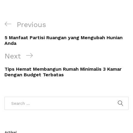
Navigasi
Previous
Previous
pos
Post
5 Manfaat Partisi Ruangan yang Mengubah Hunian
Anda
Next
Next
Post
Tips Hemat Membangun Rumah Minimalis 3 Kamar
Dengan Budget Terbatas
Artikel