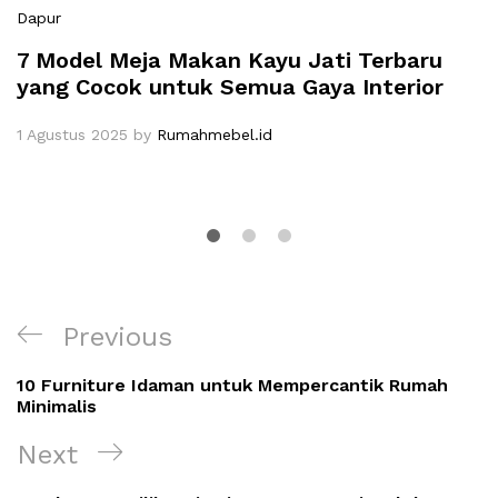
Dapur
7 Model Meja Makan Kayu Jati Terbaru
yang Cocok untuk Semua Gaya Interior
1 Agustus 2025
by
Rumahmebel.id
Navigasi
Previous
Previous
pos
Post
10 Furniture Idaman untuk Mempercantik Rumah
Minimalis
Next
Next
Post