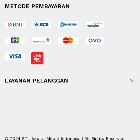
METODE PEMBAYARAN
LAYANAN PELANGGAN
© 2024 PT. Jepara Mebel Indonesia | All Rights Reserved