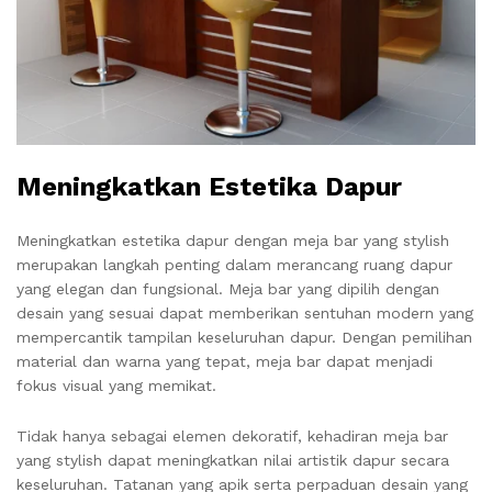
Meningkatkan Estetika Dapur
Meningkatkan estetika dapur dengan meja bar yang stylish
merupakan langkah penting dalam merancang ruang dapur
yang elegan dan fungsional. Meja bar yang dipilih dengan
desain yang sesuai dapat memberikan sentuhan modern yang
mempercantik tampilan keseluruhan dapur. Dengan pemilihan
material dan warna yang tepat, meja bar dapat menjadi
fokus visual yang memikat.
Tidak hanya sebagai elemen dekoratif, kehadiran meja bar
yang stylish dapat meningkatkan nilai artistik dapur secara
keseluruhan. Tatanan yang apik serta perpaduan desain yang