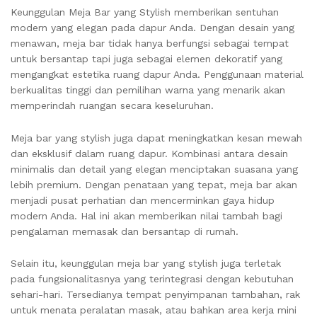
Keunggulan Meja Bar yang Stylish memberikan sentuhan
modern yang elegan pada dapur Anda. Dengan desain yang
menawan, meja bar tidak hanya berfungsi sebagai tempat
untuk bersantap tapi juga sebagai elemen dekoratif yang
mengangkat estetika ruang dapur Anda. Penggunaan material
berkualitas tinggi dan pemilihan warna yang menarik akan
memperindah ruangan secara keseluruhan.
Meja bar yang stylish juga dapat meningkatkan kesan mewah
dan eksklusif dalam ruang dapur. Kombinasi antara desain
minimalis dan detail yang elegan menciptakan suasana yang
lebih premium. Dengan penataan yang tepat, meja bar akan
menjadi pusat perhatian dan mencerminkan gaya hidup
modern Anda. Hal ini akan memberikan nilai tambah bagi
pengalaman memasak dan bersantap di rumah.
Selain itu, keunggulan meja bar yang stylish juga terletak
pada fungsionalitasnya yang terintegrasi dengan kebutuhan
sehari-hari. Tersedianya tempat penyimpanan tambahan, rak
untuk menata peralatan masak, atau bahkan area kerja mini