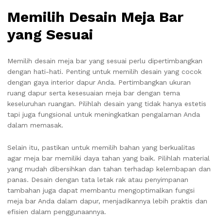
Memilih Desain Meja Bar
yang Sesuai
Memilih desain meja bar yang sesuai perlu dipertimbangkan
dengan hati-hati. Penting untuk memilih desain yang cocok
dengan gaya interior dapur Anda. Pertimbangkan ukuran
ruang dapur serta kesesuaian meja bar dengan tema
keseluruhan ruangan. Pilihlah desain yang tidak hanya estetis
tapi juga fungsional untuk meningkatkan pengalaman Anda
dalam memasak.
Selain itu, pastikan untuk memilih bahan yang berkualitas
agar meja bar memiliki daya tahan yang baik. Pilihlah material
yang mudah dibersihkan dan tahan terhadap kelembapan dan
panas. Desain dengan tata letak rak atau penyimpanan
tambahan juga dapat membantu mengoptimalkan fungsi
meja bar Anda dalam dapur, menjadikannya lebih praktis dan
efisien dalam penggunaannya.