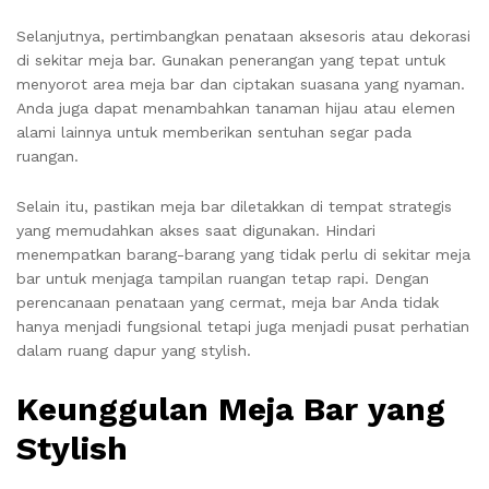
Selanjutnya, pertimbangkan penataan aksesoris atau dekorasi
di sekitar meja bar. Gunakan penerangan yang tepat untuk
menyorot area meja bar dan ciptakan suasana yang nyaman.
Anda juga dapat menambahkan tanaman hijau atau elemen
alami lainnya untuk memberikan sentuhan segar pada
ruangan.
Selain itu, pastikan meja bar diletakkan di tempat strategis
yang memudahkan akses saat digunakan. Hindari
menempatkan barang-barang yang tidak perlu di sekitar meja
bar untuk menjaga tampilan ruangan tetap rapi. Dengan
perencanaan penataan yang cermat, meja bar Anda tidak
hanya menjadi fungsional tetapi juga menjadi pusat perhatian
dalam ruang dapur yang stylish.
Keunggulan Meja Bar yang
Stylish