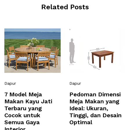
Related Posts
Dapur
Dapur
7 Model Meja
Pedoman Dimensi
Makan Kayu Jati
Meja Makan yang
Terbaru yang
Ideal: Ukuran,
Cocok untuk
Tinggi, dan Desain
Semua Gaya
Optimal
Interior