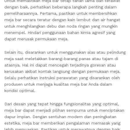
Untuk memastikan meja bar tetap tahan lama dan terawat
dengan baik, perhatikan beberapa langkah penting dalam
pemeliharaannya. Pertama, pastikan untuk membersihkan
meja bar secara teratur dengan kain lembut dan air hangat
untuk menghilangkan debu dan noda ringan yang mungkin
menempel. Hindari penggunaan bahan kimia agresif yang
dapat merusak permukaan meja.
Selain itu, disarankan untuk menggunakan alas atau pelindung
meja saat meletakkan barang-barang panas atau tajam di
atasnya. Hal ini dapat mencegah terjadinya goresan atau
kerusakan akibat kontak langsung dengan permukaan meja.
Selalu perhatikan instruksi perawatan yang disarankan oleh
produsen untuk menjaga kualitas meja bar Anda dalam
kondisi optimal.
Dari desain yang tepat hingga fungsionalitas yang optimal,
meja bar dapat menjadi pilihan sempurna untuk menciptakan
dapur impian. Dengan sentuhan modern dan peningkatan
estetika, meja bar memberikan pengalaman memasak yang
lebih memuaskan. Pastikan untuk merawatnya dengan baik