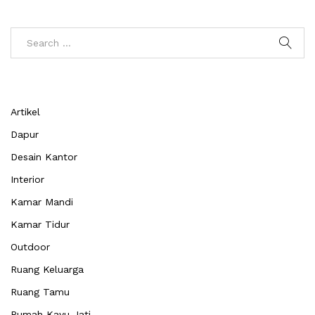
Artikel
Dapur
Desain Kantor
Interior
Kamar Mandi
Kamar Tidur
Outdoor
Ruang Keluarga
Ruang Tamu
Rumah Kayu Jati