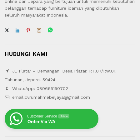
online dari Jepara yang bertujuan untuk memenuhi kebutuhan
pelanggan terhadap furniture idaman yang dibutuhkan
seluruh masyarakat Indonesia.
HUBUNGI KAMI
Jl. Platar – Demangan, Desa Platar, RT.07/RW.01,
Tahunan, Jepara. 59424
WhatsApp: 089665150702
email:cvrumahmebeljaya@gmail.com
Customer Service
Online
Order Via WA