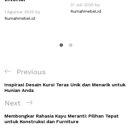
21 Juli 2025
by
Rumahmebel.id
1 Agustus 2025
by
Rumahmebel.id
Navigasi
Previous
Previous
pos
Post
Inspirasi Desain Kursi Teras Unik dan Menarik untuk
Hunian Anda
Next
Next
Post
Membongkar Rahasia Kayu Meranti: Pilihan Tepat
untuk Konstruksi dan Furniture