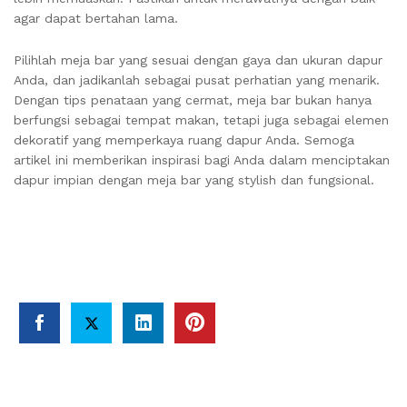
agar dapat bertahan lama.
Pilihlah meja bar yang sesuai dengan gaya dan ukuran dapur
Anda, dan jadikanlah sebagai pusat perhatian yang menarik.
Dengan tips penataan yang cermat, meja bar bukan hanya
berfungsi sebagai tempat makan, tetapi juga sebagai elemen
dekoratif yang memperkaya ruang dapur Anda. Semoga
artikel ini memberikan inspirasi bagi Anda dalam menciptakan
dapur impian dengan meja bar yang stylish dan fungsional.