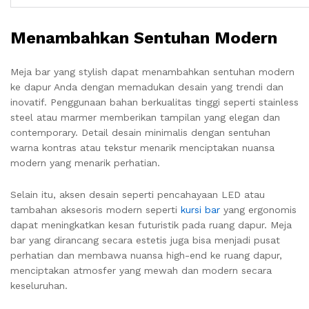
Menambahkan Sentuhan Modern
Meja bar yang stylish dapat menambahkan sentuhan modern
ke dapur Anda dengan memadukan desain yang trendi dan
inovatif. Penggunaan bahan berkualitas tinggi seperti stainless
steel atau marmer memberikan tampilan yang elegan dan
contemporary. Detail desain minimalis dengan sentuhan
warna kontras atau tekstur menarik menciptakan nuansa
modern yang menarik perhatian.
Selain itu, aksen desain seperti pencahayaan LED atau
tambahan aksesoris modern seperti
kursi bar
yang ergonomis
dapat meningkatkan kesan futuristik pada ruang dapur. Meja
bar yang dirancang secara estetis juga bisa menjadi pusat
perhatian dan membawa nuansa high-end ke ruang dapur,
menciptakan atmosfer yang mewah dan modern secara
keseluruhan.