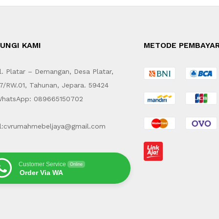
UNGI KAMI
METODE PEMBAYA
. Platar – Demangan, Desa Platar,
7/RW.01, Tahunan, Jepara. 59424
hatsApp: 089665150702
l:cvrumahmebeljaya@gmail.com
Customer Service
Online
Order Via WA