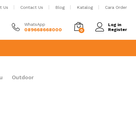
t Us
Contact Us
Blog
Katalog
Cara Order
WhatsApp
Log in
089668668000
Register
0
u
Outdoor