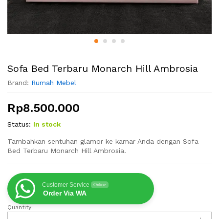
Sofa Bed Terbaru Monarch Hill Ambrosia
Brand:
Rumah Mebel
Rp
8.500.000
Status:
In stock
Tambahkan sentuhan glamor ke kamar Anda dengan Sofa
Bed Terbaru Monarch Hill Ambrosia.
Customer Service
Online
Order Via WA
Quantity:
Sofa