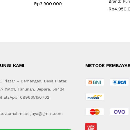
Brand:
Ru
Rp
3.900.000
Rp
4.950.
UNGI KAMI
METODE PEMBAYA
. Platar – Demangan, Desa Platar,
7/RW.01, Tahunan, Jepara. 59424
hatsApp: 089665150702
l:cvrumahmebeljaya@gmail.com