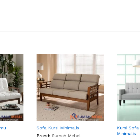
amu
Sofa Kursi Minimalis
Kursi Sof
Minimalis
l
Brand:
Rumah Mebel