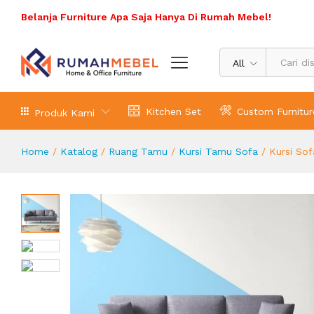
Kursi Sofa Terbaru Levinson 3 Seat
Belanja Furniture Apa Saja Hanya Di Rumah Mebel!
Deskripsi Produk
Spesifikasi Produk
Ulasa
All
Kitchen Set
Custom Furnitur
Produk Kami
Home
/
Katalog
/
Ruang Tamu
/
Kursi Tamu Sofa
/
Kursi Sof