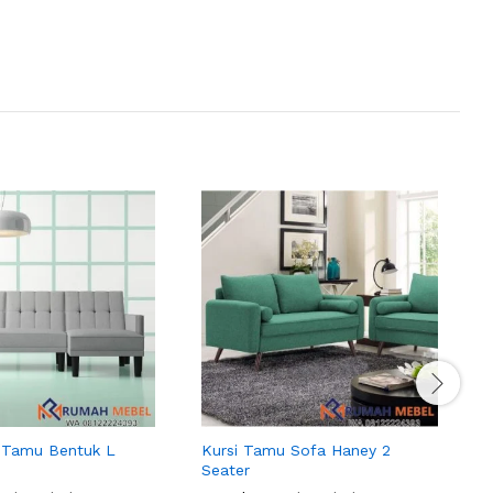
a Tamu Bentuk L
Kursi Tamu Sofa Haney 2
K
Seater
S