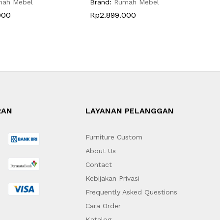
mah Mebel
Brand:
Rumah Mebel
B
000
Rp
2.899.000
RAN
LAYANAN PELANGGAN
Furniture Custom
About Us
Contact
Kebijakan Privasi
Frequently Asked Questions
Cara Order
Katalog