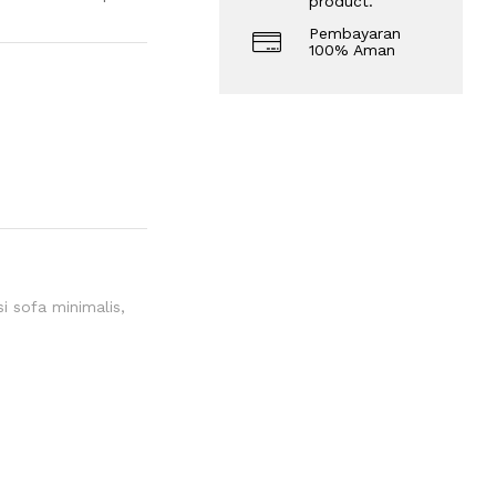
product.
Pembayaran
100% Aman
si sofa minimalis
,