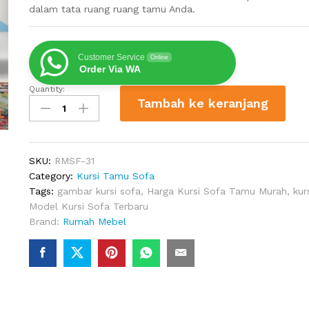
dalam tata ruang ruang tamu Anda.
Customer Service
Online
Order Via WA
Quantity:
Kursi
Tambah ke keranjang
Sofa
Terbaru
Levinson
3
SKU:
RMSF-31
Seater
Category:
Kursi Tamu Sofa
quantity
Tags:
gambar kursi sofa
,
Harga Kursi Sofa Tamu Murah
,
kur
Model Kursi Sofa Terbaru
Brand:
Rumah Mebel