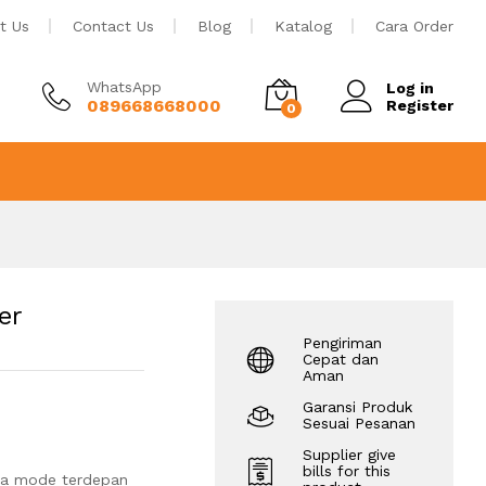
Rp
3.759.000
Tambah ke keranjang
t Us
Contact Us
Blog
Katalog
Cara Order
WhatsApp
Log in
089668668000
Register
0
er
Pengiriman
Cepat dan
Aman
Garansi Produk
Sesuai Pesanan
Supplier give
bills for this
nsa mode terdepan