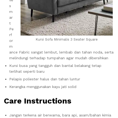
ve
s
m
ar
t
Pe
rf
Kursi Sofa Minimalis 3 Seater Square
or
m
ance Fabric sangat lembut, lembab dan tahan noda, serta
melindungi terhadap tumpahan agar mudah dibersihkan
Kursi busa yang tangguh dan bantal belakang tetap
terlihat seperti baru
Pelapis poliester halus dan tahan luntur
Kerangka menggunakan kayu jati solid
Care Instructions
Jangan terkena air berwarna, bara api, asam/bahan kimia