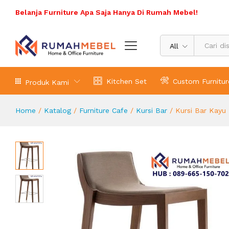
Kursi Bar Kayu Minimalis Modern
Belanja Furniture Apa Saja Hanya Di Rumah Mebel!
Deskripsi Produk
All
Kitchen Set
Custom Furnitur
Produk Kami
Home
/
Katalog
/
Furniture Cafe
/
Kursi Bar
/
Kursi Bar Kayu