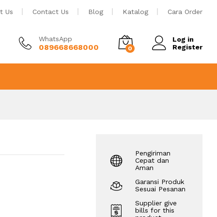
Tambah ke keranjang
t Us
Contact Us
Blog
Katalog
Cara Order
WhatsApp
Log in
089668668000
Register
0
Pengiriman
Cepat dan
Aman
Garansi Produk
Sesuai Pesanan
Supplier give
bills for this