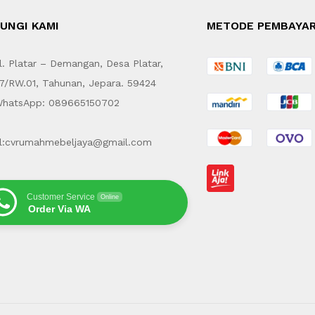
UNGI KAMI
METODE PEMBAYA
. Platar – Demangan, Desa Platar,
7/RW.01, Tahunan, Jepara. 59424
hatsApp: 089665150702
l:cvrumahmebeljaya@gmail.com
Customer Service
Online
Order Via WA