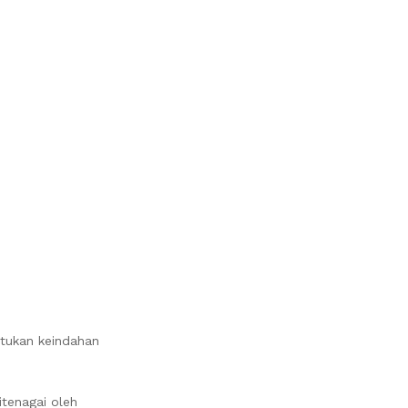
atukan keindahan
itenagai oleh