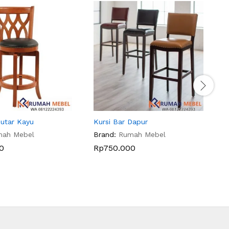
Putar Kayu
Kursi Bar Dapur
K
mah Mebel
Brand:
Rumah Mebel
B
0
Rp
750.000