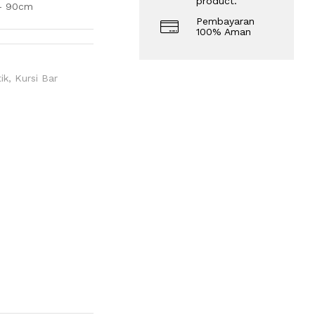
product.
 – 90cm
Pembayaran
100% Aman
ik
,
Kursi Bar