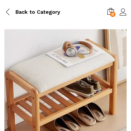
Back to
Category
0