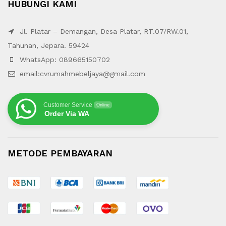
HUBUNGI KAMI
Jl. Platar – Demangan, Desa Platar, RT.07/RW.01,
Tahunan, Jepara. 59424
WhatsApp: 089665150702
email:cvrumahmebeljaya@gmail.com
Customer Service
Online
Order Via WA
METODE PEMBAYARAN