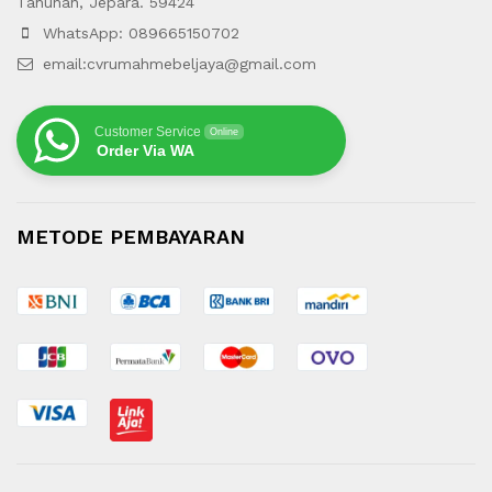
Tahunan, Jepara. 59424
WhatsApp: 089665150702
email:cvrumahmebeljaya@gmail.com
Customer Service
Online
Order Via WA
METODE PEMBAYARAN