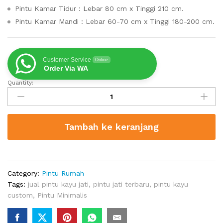
Pintu Kamar Tidur : Lebar 80 cm x Tinggi 210 cm.
Pintu Kamar Mandi : Lebar 60-70 cm x Tinggi 180-200 cm.
Customer Service
Online
Order Via WA
Quantity:
Pintu
Rumah
Kayu
Jati
Tambah ke keranjang
Set
Kusen
Minimalis
quantity
Category:
Pintu Rumah
Tags:
jual pintu kayu jati
,
pintu jati terbaru
,
pintu kayu
custom
,
Pintu Minimalis