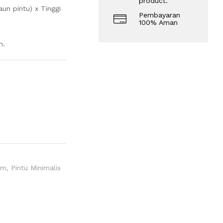
product.
un pintu) x Tinggi
Pembayaran
100% Aman
m.
om
,
Pintu Minimalis