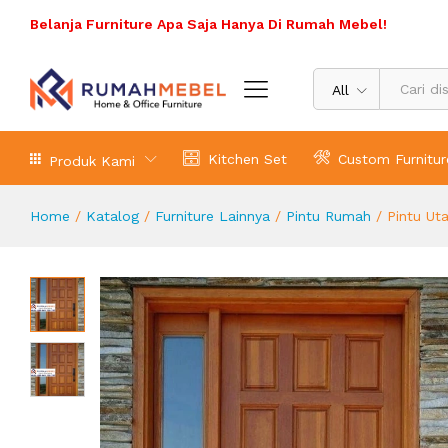
Pintu Utama Jati Panel Kotak Kac
Belanja Furniture Apa Saja Hanya Di Rumah Mebel!
Deskripsi Produk
All
Kitchen Set
Custom Furnitur
Produk Kami
Home
/
Katalog
/
Furniture Lainnya
/
Pintu Rumah
/
Pintu Ut