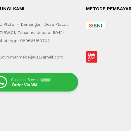
UNGI KAMI
METODE PEMBAYA
. Platar – Demangan, Desa Platar,
7/RW.01, Tahunan, Jepara. 59424
hatsApp: 089665150702
l:cvrumahmebeljaya@gmail.com
Customer Service
Online
Order Via WA