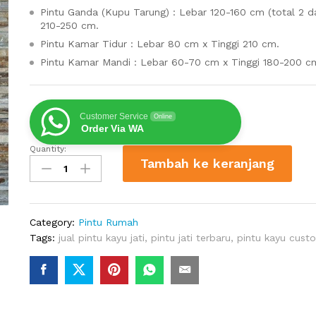
Pintu Ganda (Kupu Tarung) : Lebar 120-160 cm (total 2 da
210-250 cm.
Pintu Kamar Tidur : Lebar 80 cm x Tinggi 210 cm.
Pintu Kamar Mandi : Lebar 60-70 cm x Tinggi 180-200 c
Customer Service
Online
Order Via WA
Quantity:
Pintu
Tambah ke keranjang
Utama
Jati
Panel
Kotak
Category:
Pintu Rumah
Kaca
Tags:
jual pintu kayu jati
,
pintu jati terbaru
,
pintu kayu cust
Samping
quantity