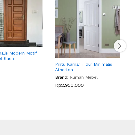
malis Modern Motif
el Kaca
Pintu Kamar Tidur Minimalis
P
Atherton
P
Brand:
Rumah Mebel
B
Rp
2.950.000