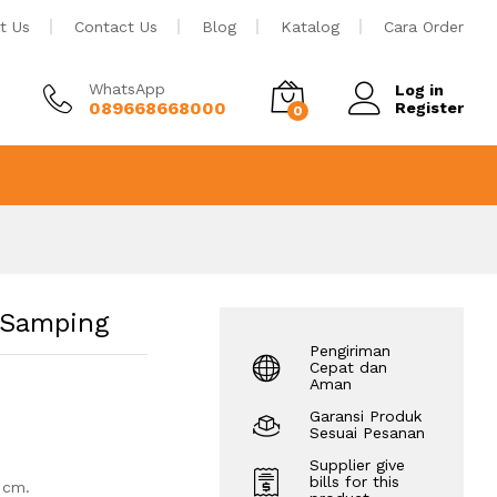
Rp
42
Tambah ke keranjang
t Us
Contact Us
Blog
Katalog
Cara Order
WhatsApp
Log in
089668668000
Register
0
 Samping
Pengiriman
Cepat dan
Aman
Garansi Produk
Sesuai Pesanan
Supplier give
bills for this
 cm.