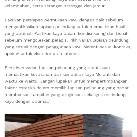
kelembaban, serta serangan serangga dan jamur.
Lakukan persiapan permukaan kayu dengan baik sebelum
mengaplikasikan lapisan pelindung untuk memastikan hasil
yang optimal. Pastikan kayu dalam kondisi kering dan bersih
sebelum mengoleskan pelapis. Pilih varian lapisan pelindung
yang sesuai dengan penggunaan kayu Meranti sesuai konteks,
apakah untuk eksterior atau interior.
Pemilihan varian lapisan pelindung yang tepat akan
memastikan ketahanan dan keindahan kayu Meranti dari
waktu ke waktu. Jangan lupakan untuk mempertimbangkan
faktor estetika dalam memilih lapisan pelindung yang dapat
memberikan tampilan yang diinginkan, sekaligus melindungi
kayu dengan optimal.”