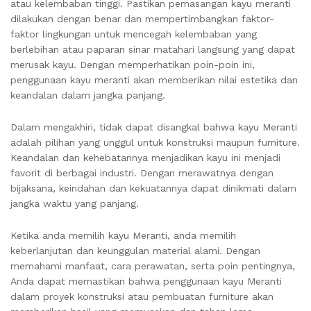
atau kelembaban tinggi. Pastikan pemasangan kayu meranti
dilakukan dengan benar dan mempertimbangkan faktor-
faktor lingkungan untuk mencegah kelembaban yang
berlebihan atau paparan sinar matahari langsung yang dapat
merusak kayu. Dengan memperhatikan poin-poin ini,
penggunaan kayu meranti akan memberikan nilai estetika dan
keandalan dalam jangka panjang.
Dalam mengakhiri, tidak dapat disangkal bahwa kayu Meranti
adalah pilihan yang unggul untuk konstruksi maupun furniture.
Keandalan dan kehebatannya menjadikan kayu ini menjadi
favorit di berbagai industri. Dengan merawatnya dengan
bijaksana, keindahan dan kekuatannya dapat dinikmati dalam
jangka waktu yang panjang.
Ketika anda memilih kayu Meranti, anda memilih
keberlanjutan dan keunggulan material alami. Dengan
memahami manfaat, cara perawatan, serta poin pentingnya,
Anda dapat memastikan bahwa penggunaan kayu Meranti
dalam proyek konstruksi atau pembuatan furniture akan