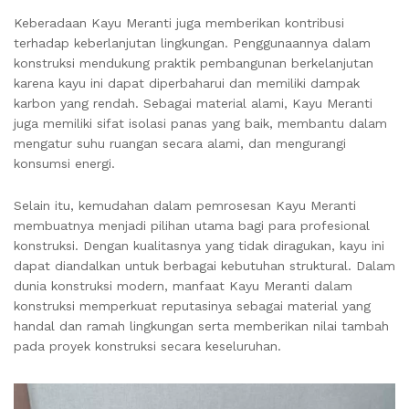
Keberadaan Kayu Meranti juga memberikan kontribusi
terhadap keberlanjutan lingkungan. Penggunaannya dalam
konstruksi mendukung praktik pembangunan berkelanjutan
karena kayu ini dapat diperbaharui dan memiliki dampak
karbon yang rendah. Sebagai material alami, Kayu Meranti
juga memiliki sifat isolasi panas yang baik, membantu dalam
mengatur suhu ruangan secara alami, dan mengurangi
konsumsi energi.
Selain itu, kemudahan dalam pemrosesan Kayu Meranti
membuatnya menjadi pilihan utama bagi para profesional
konstruksi. Dengan kualitasnya yang tidak diragukan, kayu ini
dapat diandalkan untuk berbagai kebutuhan struktural. Dalam
dunia konstruksi modern, manfaat Kayu Meranti dalam
konstruksi memperkuat reputasinya sebagai material yang
handal dan ramah lingkungan serta memberikan nilai tambah
pada proyek konstruksi secara keseluruhan.