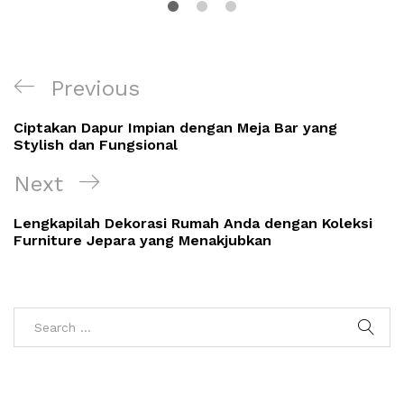
Navigasi
Previous
Previous
pos
Post
Ciptakan Dapur Impian dengan Meja Bar yang
Stylish dan Fungsional
Next
Next
Post
Lengkapilah Dekorasi Rumah Anda dengan Koleksi
Furniture Jepara yang Menakjubkan