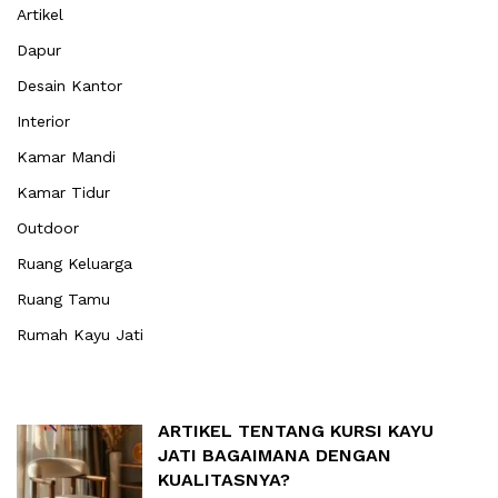
Artikel
Dapur
Desain Kantor
Interior
Kamar Mandi
Kamar Tidur
Outdoor
Ruang Keluarga
Ruang Tamu
Rumah Kayu Jati
ARTIKEL TENTANG KURSI KAYU
JATI BAGAIMANA DENGAN
KUALITASNYA?