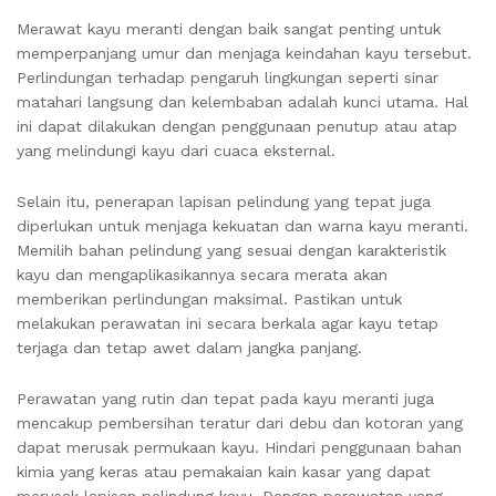
Merawat kayu meranti dengan baik sangat penting untuk
memperpanjang umur dan menjaga keindahan kayu tersebut.
Perlindungan terhadap pengaruh lingkungan seperti sinar
matahari langsung dan kelembaban adalah kunci utama. Hal
ini dapat dilakukan dengan penggunaan penutup atau atap
yang melindungi kayu dari cuaca eksternal.
Selain itu, penerapan lapisan pelindung yang tepat juga
diperlukan untuk menjaga kekuatan dan warna kayu meranti.
Memilih bahan pelindung yang sesuai dengan karakteristik
kayu dan mengaplikasikannya secara merata akan
memberikan perlindungan maksimal. Pastikan untuk
melakukan perawatan ini secara berkala agar kayu tetap
terjaga dan tetap awet dalam jangka panjang.
Perawatan yang rutin dan tepat pada kayu meranti juga
mencakup pembersihan teratur dari debu dan kotoran yang
dapat merusak permukaan kayu. Hindari penggunaan bahan
kimia yang keras atau pemakaian kain kasar yang dapat
merusak lapisan pelindung kayu. Dengan perawatan yang