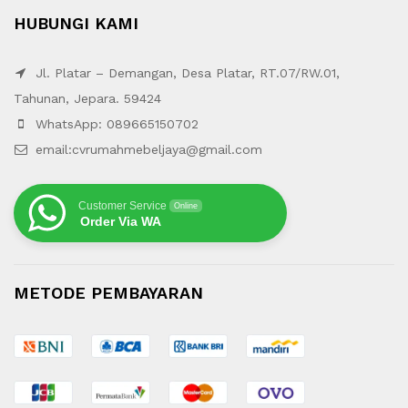
HUBUNGI KAMI
Jl. Platar – Demangan, Desa Platar, RT.07/RW.01,
Tahunan, Jepara. 59424
WhatsApp: 089665150702
email:cvrumahmebeljaya@gmail.com
Customer Service
Online
Order Via WA
METODE PEMBAYARAN