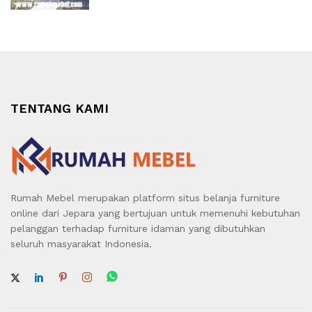
TENTANG KAMI
Rumah Mebel merupakan platform situs belanja furniture
online dari Jepara yang bertujuan untuk memenuhi kebutuhan
pelanggan terhadap furniture idaman yang dibutuhkan
seluruh masyarakat Indonesia.