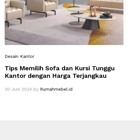
Desain Kantor
Tips Memilih Sofa dan Kursi Tunggu
Kantor dengan Harga Terjangkau
30 Juni 2024
by
Rumahmebel.id