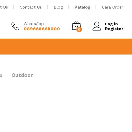
t Us
Contact Us
Blog
Katalog
Cara Order
WhatsApp
Log in
089668668000
Register
0
u
Outdoor