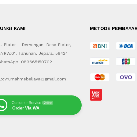
UNGI KAMI
METODE PEMBAYA
. Platar – Demangan, Desa Platar,
7/RW.01, Tahunan, Jepara. 59424
hatsApp: 089665150702
l:cvrumahmebeljaya@gmail.com
Customer Service
Online
Order Via WA