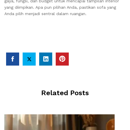
gaya, fungsi, dan budget untuk mencapai tampilan interior
yang diimpikan. Apa pun pilihan Anda, pastikan sofa yang
Anda pilih menjadi sentral dalam ruangan.
Related Posts