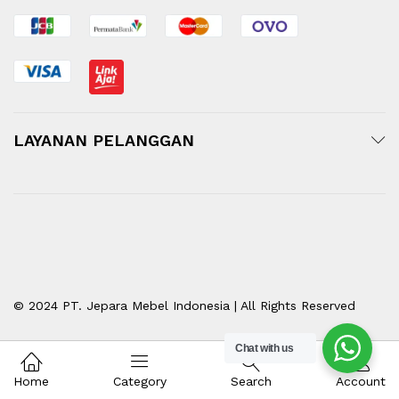
LAYANAN PELANGGAN
© 2024 PT. Jepara Mebel Indonesia | All Rights Reserved
Chat with us
Home
Category
Search
Account