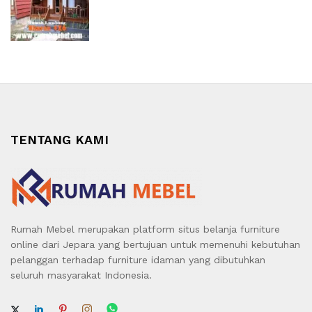
TENTANG KAMI
Rumah Mebel merupakan platform situs belanja furniture
online dari Jepara yang bertujuan untuk memenuhi kebutuhan
pelanggan terhadap furniture idaman yang dibutuhkan
seluruh masyarakat Indonesia.