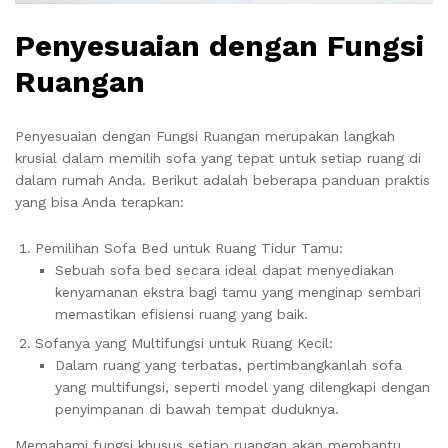
Penyesuaian dengan Fungsi
Ruangan
Penyesuaian dengan Fungsi Ruangan merupakan langkah
krusial dalam memilih sofa yang tepat untuk setiap ruang di
dalam rumah Anda. Berikut adalah beberapa panduan praktis
yang bisa Anda terapkan:
Pemilihan Sofa Bed untuk Ruang Tidur Tamu:
Sebuah sofa bed secara ideal dapat menyediakan
kenyamanan ekstra bagi tamu yang menginap sembari
memastikan efisiensi ruang yang baik.
Sofanya yang Multifungsi untuk Ruang Kecil:
Dalam ruang yang terbatas, pertimbangkanlah sofa
yang multifungsi, seperti model yang dilengkapi dengan
penyimpanan di bawah tempat duduknya.
Memahami fungsi khusus setiap ruangan akan membantu