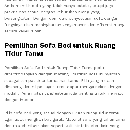
Anda memilih sofa yang tidak hanya estetis, tetapi juga
praktis dan sesuai dengan kebutuhan ruang yang
bersangkutan. Dengan demikian, penyesuaian sofa dengan
fungsinya akan meningkatkan kenyamanan dan efisiensi ruang
secara keseluruhan.
Pemilihan Sofa Bed untuk Ruang
Tidur Tamu
Pemilihan Sofa Bed untuk Ruang Tidur Tamu perlu
dipertimbangkan dengan matang. Pastikan sofa ini nyaman
sebagai tempat tidur tambahan tamu. Pilih yang mudah
dipasang dan dilipat agar tamu dapat menggunakan dengan
mudah. Penampilan yang estetis juga penting untuk menyatu
dengan interior.
Pilih sofa bed yang sesuai dengan ukuran ruang tidur tamu
agar tidak menghambat gerak. Material sofa yang tahan lama
dan mudah dibersihkan seperti kulit sintetis atau kain yang