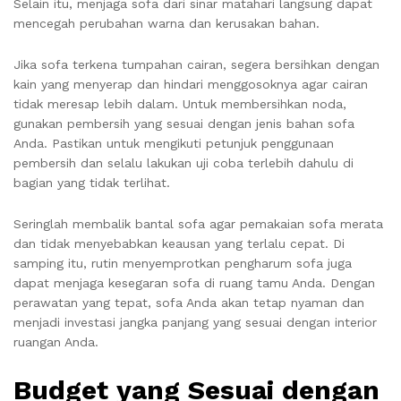
Selain itu, menjaga sofa dari sinar matahari langsung dapat
mencegah perubahan warna dan kerusakan bahan.
Jika sofa terkena tumpahan cairan, segera bersihkan dengan
kain yang menyerap dan hindari menggosoknya agar cairan
tidak meresap lebih dalam. Untuk membersihkan noda,
gunakan pembersih yang sesuai dengan jenis bahan sofa
Anda. Pastikan untuk mengikuti petunjuk penggunaan
pembersih dan selalu lakukan uji coba terlebih dahulu di
bagian yang tidak terlihat.
Seringlah membalik bantal sofa agar pemakaian sofa merata
dan tidak menyebabkan keausan yang terlalu cepat. Di
samping itu, rutin menyemprotkan pengharum sofa juga
dapat menjaga kesegaran sofa di ruang tamu Anda. Dengan
perawatan yang tepat, sofa Anda akan tetap nyaman dan
menjadi investasi jangka panjang yang sesuai dengan interior
ruangan Anda.
Budget yang Sesuai dengan