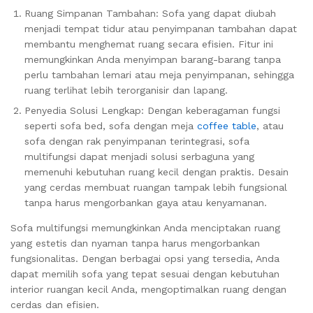
Ruang Simpanan Tambahan: Sofa yang dapat diubah
menjadi tempat tidur atau penyimpanan tambahan dapat
membantu menghemat ruang secara efisien. Fitur ini
memungkinkan Anda menyimpan barang-barang tanpa
perlu tambahan lemari atau meja penyimpanan, sehingga
ruang terlihat lebih terorganisir dan lapang.
Penyedia Solusi Lengkap: Dengan keberagaman fungsi
seperti sofa bed, sofa dengan meja
coffee table
, atau
sofa dengan rak penyimpanan terintegrasi, sofa
multifungsi dapat menjadi solusi serbaguna yang
memenuhi kebutuhan ruang kecil dengan praktis. Desain
yang cerdas membuat ruangan tampak lebih fungsional
tanpa harus mengorbankan gaya atau kenyamanan.
Sofa multifungsi memungkinkan Anda menciptakan ruang
yang estetis dan nyaman tanpa harus mengorbankan
fungsionalitas. Dengan berbagai opsi yang tersedia, Anda
dapat memilih sofa yang tepat sesuai dengan kebutuhan
interior ruangan kecil Anda, mengoptimalkan ruang dengan
cerdas dan efisien.