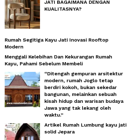
JATI BAGAIMANA DENGAN
KUALITASNYA?
Rumah Segitiga Kayu Jati Inovasi Rooftop
Modern
Menggali Kelebihan Dan Kekurangan Rumah
Kayu, Pahami Sebelum Membeli
“Ditengah gempuran arsitektur
modern, rumah Joglo tetap
berdiri kokoh, bukan sekedar
bangunan, melainkan sebuah
kisah hidup dan warisan budaya
Jawa yang tak lekang oleh
waktu.”
Artikel Rumah Lumbung kayu jati
solid Jepara