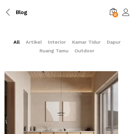
Blog
0
All
Artikel
Interior
Kamar Tidur
Dapur
Ruang Tamu
Outdoor