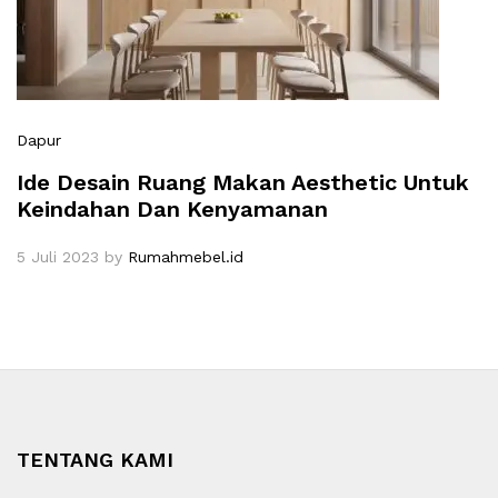
Dapur
Ide Desain Ruang Makan Aesthetic Untuk
Keindahan Dan Kenyamanan
5 Juli 2023
by
Rumahmebel.id
TENTANG KAMI