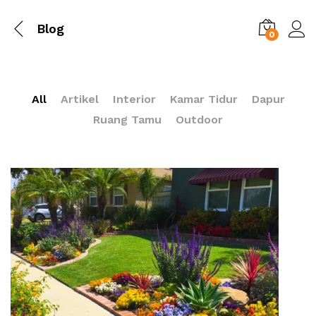
Blog
0
All
Artikel
Interior
Kamar Tidur
Dapur
Ruang Tamu
Outdoor