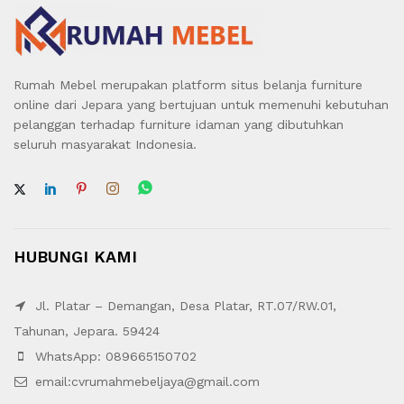
Rumah Mebel merupakan platform situs belanja furniture
online dari Jepara yang bertujuan untuk memenuhi kebutuhan
pelanggan terhadap furniture idaman yang dibutuhkan
seluruh masyarakat Indonesia.
HUBUNGI KAMI
Jl. Platar – Demangan, Desa Platar, RT.07/RW.01,
Tahunan, Jepara. 59424
WhatsApp: 089665150702
email:cvrumahmebeljaya@gmail.com