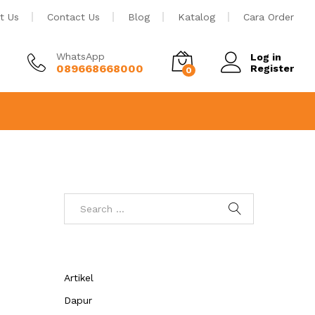
t Us
Contact Us
Blog
Katalog
Cara Order
WhatsApp
Log in
089668668000
Register
0
Artikel
Dapur