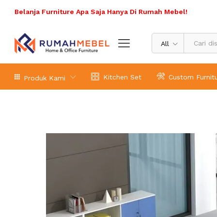
Belanja Furniture Apa Saja Hanya Di Rumah Mebel!
All
Kitchen Set
Custom Furnit
Produk Kami