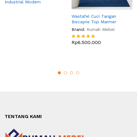
Industrial Modern
Wastafel Cuci Tangan
Biscayne Top Marmer
Brand:
Rumah Mebel
Rp
6.500.000
Dinilai
5
dari 5
TENTANG KAMI