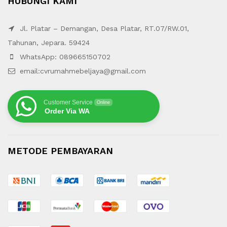
HUBUNGI KAMI
Jl. Platar – Demangan, Desa Platar, RT.07/RW.01,
Tahunan, Jepara. 59424
WhatsApp: 089665150702
email:cvrumahmebeljaya@gmail.com
Customer Service
Online
Order Via WA
METODE PEMBAYARAN