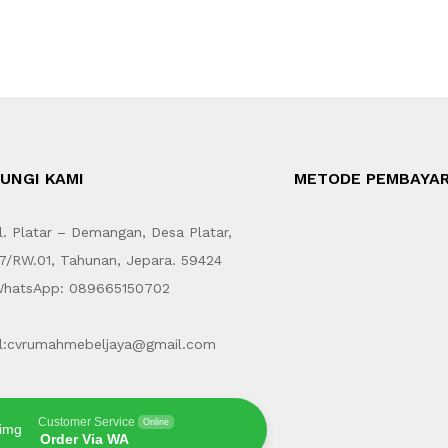
UNGI KAMI
METODE PEMBAYA
. Platar – Demangan, Desa Platar,
7/RW.01, Tahunan, Jepara. 59424
hatsApp: 089665150702
l:cvrumahmebeljaya@gmail.com
Customer Service
Online
Order Via WA