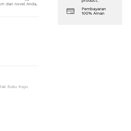
product.
ilm dan novel Anda,
Pembayaran
100% Aman
Rak Buku Kayu