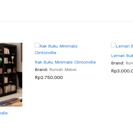
Lemari Bu
Rak Buku Minimalis Clintonville
Brand:
Ru
Brand:
Rumah Mebel
Rp
3.000.
Rp
2.750.000
alis
l