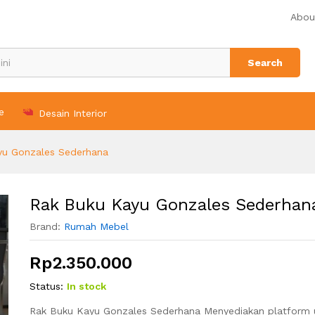
Abou
n (0)
Search
e
Desain Interior
yu Gonzales Sederhana
Rak Buku Kayu Gonzales Sederhan
Brand:
Rumah Mebel
Rp
2.350.000
Status:
In stock
Rak Buku Kayu Gonzales Sederhana Menyediakan platform 