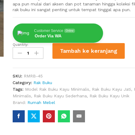
apa pun mulai dari aksen dan pot tanaman hingga koleksi f
rak buku ini sangat penting untuk tempat tinggal apa pun.
Customer Service
Online
Order Via WA
Quantity:
Rak
Tambah ke keranjang
Buku
Kayu
Gonzales
Sederhana
SKU:
RMRB-45
quantity
Category:
Rak Buku
Tags:
Model Rak Buku Kayu Minimalis
,
Rak Buku Kayu Jati
,
Minimalis
,
Rak Buku Kayu Sederhana
,
Rak Buku Kayu Unik
Brand:
Rumah Mebel