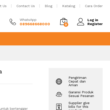
Rp
2.350.000
Tambah ke keranjang
t Us
Contact Us
Blog
Katalog
Cara Order
WhatsApp
Log in
089668668000
Register
0
a
Pengiriman
Cepat dan
Aman
Garansi Produk
Sesuai Pesanan
Supplier give
bills for this
untuk bertengger