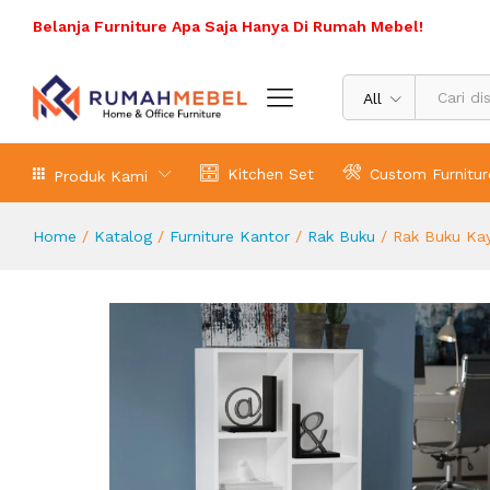
Rak Buku Kayu Gonzales Sederhana
Belanja Furniture Apa Saja Hanya Di Rumah Mebel!
Deskripsi Produk
Spesifikasi Produk
Ulasa
All
Kitchen Set
Custom Furnitur
Produk Kami
Home
/
Katalog
/
Furniture Kantor
/
Rak Buku
/
Rak Buku Ka