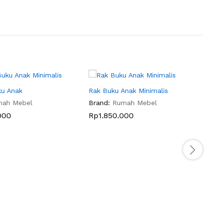
ku Anak
Rak Buku Anak Minimalis
R
mah Mebel
Brand:
Rumah Mebel
B
000
Rp
1.850.000