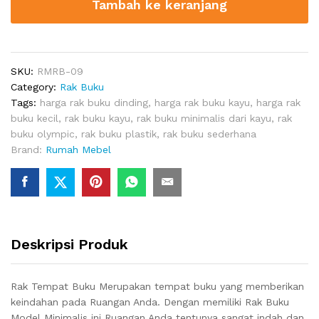
Tambah ke keranjang
SKU:
RMRB-09
Category:
Rak Buku
Tags:
harga rak buku dinding
,
harga rak buku kayu
,
harga rak
buku kecil
,
rak buku kayu
,
rak buku minimalis dari kayu
,
rak
buku olympic
,
rak buku plastik
,
rak buku sederhana
Brand:
Rumah Mebel
Deskripsi Produk
Rak Tempat Buku Merupakan tempat buku yang memberikan
keindahan pada Ruangan Anda. Dengan memiliki Rak Buku
Model Minimalis ini Ruangan Anda tentunya sangat indah dan