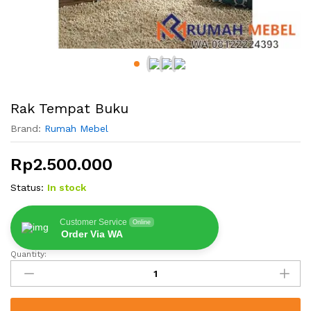
Rak Tempat Buku
Brand:
Rumah Mebel
Rp
2.500.000
Status:
In stock
Customer Service
Online
Order Via WA
Quantity:
Rak
Tempat
Buku
quantity