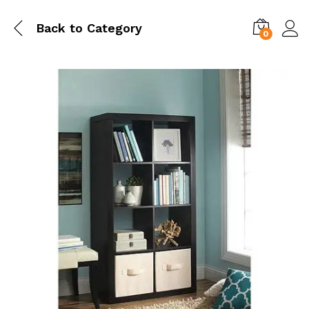
Back to
Category
0