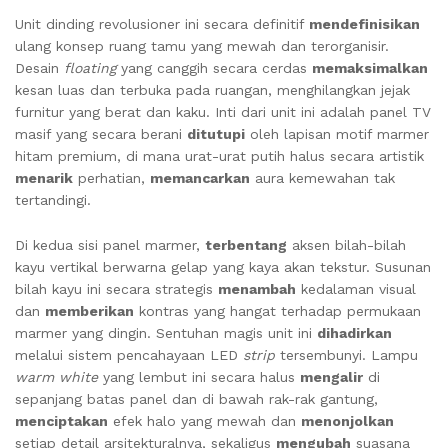
Unit dinding revolusioner ini secara definitif
mendefinisikan
ulang konsep ruang tamu yang mewah dan terorganisir.
Desain
floating
yang canggih secara cerdas
memaksimalkan
kesan luas dan terbuka pada ruangan, menghilangkan jejak
furnitur yang berat dan kaku. Inti dari unit ini adalah panel TV
masif yang secara berani
ditutupi
oleh lapisan motif marmer
hitam premium, di mana urat-urat putih halus secara artistik
menarik
perhatian,
memancarkan
aura kemewahan tak
tertandingi.
Di kedua sisi panel marmer,
terbentang
aksen bilah-bilah
kayu vertikal berwarna gelap yang kaya akan tekstur. Susunan
bilah kayu ini secara strategis
menambah
kedalaman visual
dan
memberikan
kontras yang hangat terhadap permukaan
marmer yang dingin. Sentuhan magis unit ini
dihadirkan
melalui sistem pencahayaan LED
strip
tersembunyi. Lampu
warm white
yang lembut ini secara halus
mengalir
di
sepanjang batas panel dan di bawah rak-rak gantung,
menciptakan
efek halo yang mewah dan
menonjolkan
setiap detail arsitekturalnya, sekaligus
mengubah
suasana