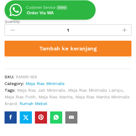
Customer Service
Online
Order Via WA
Quantity:
Meja
Rias
Terbaru
Klasik
Tambah ke keranjang
Arnold
quantity
SKU:
RMMR-169
Category:
Meja Rias Minimalis
Tags:
Meja Rias Jati Minimalis
,
Meja Rias Minimalis Lampu
,
Meja Rias Putih
,
Meja Rias Wanita
,
Meja Rias Wanita Minimalis
Brand:
Rumah Mebel