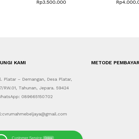
Rp
3.500.000
Rp
4.000.
UNGI KAMI
METODE PEMBAYA
. Platar – Demangan, Desa Platar,
7/RW.01, Tahunan, Jepara. 59424
hatsApp: 089665150702
l:cvrumahmebeljaya@gmail.com
Customer Service
Online