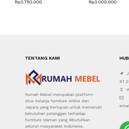
Rp
3.750.000
Rp
3.000.000
TENTANG KAMI
HUB
Jl
RT.0
W
Rumah Mebel merupakan platform
situs belanja furniture online dari
emai
Jepara yang bertujuan untuk memenuhi
kebutuhan pelanggan terhadap
furniture idaman yang dibutuhkan
seluruh masyarakat Indonesia.