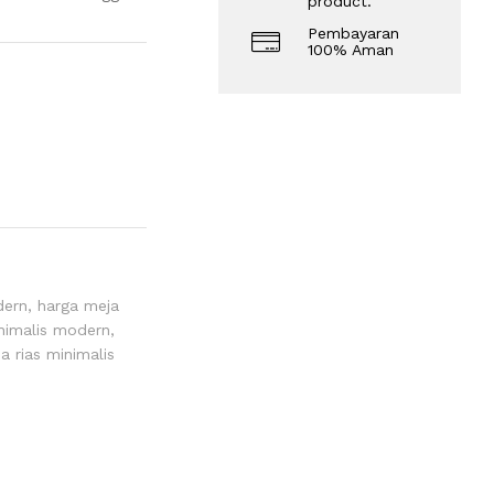
product.
Pembayaran
100% Aman
dern
,
harga meja
inimalis modern
,
a rias minimalis