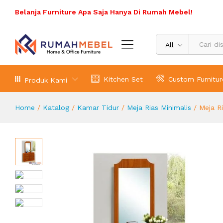
Meja Rias Minimalis Kayu Jati
Belanja Furniture Apa Saja Hanya Di Rumah Mebel!
Deskripsi Produk
Ulasan (0)
All
Kitchen Set
Custom Furnitur
Produk Kami
Home
/
Katalog
/
Kamar Tidur
/
Meja Rias Minimalis
/
Meja Ri