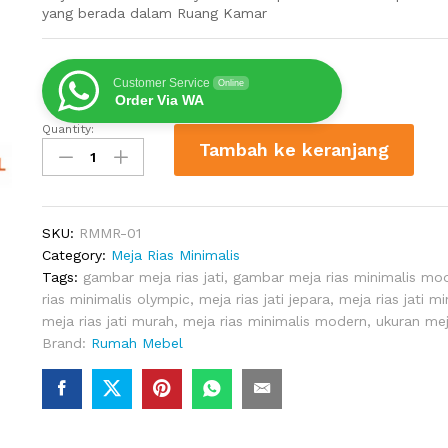
yang berada dalam Ruang Kamar
Customer Service
Online
Order Via WA
Quantity:
Meja
Tambah ke keranjang
Rias
Minimalis
Kayu
Jati
SKU:
RMMR-01
quantity
Category:
Meja Rias Minimalis
Tags:
gambar meja rias jati
,
gambar meja rias minimalis mo
rias minimalis olympic
,
meja rias jati jepara
,
meja rias jati m
meja rias jati murah
,
meja rias minimalis modern
,
ukuran mej
Brand:
Rumah Mebel