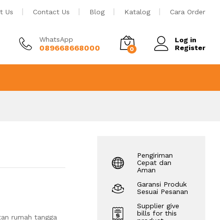
Rp
3.500.000
Tambah ke keranjang
t Us
Contact Us
Blog
Katalog
Cara Order
WhatsApp
Log in
089668668000
Register
0
Pengiriman
Cepat dan
Aman
Garansi Produk
Sesuai Pesanan
Supplier give
bills for this
otan rumah tangga