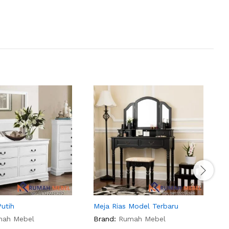
Putih
Meja Rias Model Terbaru
M
mah Mebel
Brand:
Rumah Mebel
B