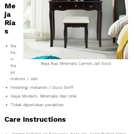
Me
ja
Ria
s
Ba
ha
n:
Meja Rias Minimalis Carmel Jati Solid
Ka
yu
mahoni / Jati
Finishing: melamin / Duco Doff
Gaya Modern, Minimalis dan Unik
Tidak diperlukan perakitan
Care Instructions