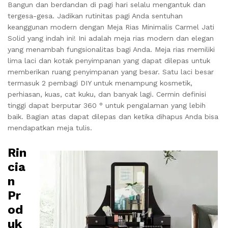
Bangun dan berdandan di pagi hari selalu mengantuk dan
tergesa-gesa.
Jadikan rutinitas pagi Anda sentuhan
keanggunan modern dengan Meja Rias Minimalis Carmel Jati
Solid yang indah ini!
Ini adalah meja rias modern dan elegan
yang menambah fungsionalitas bagi Anda.
Meja rias memiliki
lima laci dan kotak penyimpanan yang dapat dilepas untuk
memberikan ruang penyimpanan yang besar.
Satu laci besar
termasuk 2 pembagi DIY untuk menampung kosmetik,
perhiasan, kuas, cat kuku, dan banyak lagi.
Cermin definisi
tinggi dapat berputar 360 ° untuk pengalaman yang lebih
baik.
Bagian atas dapat dilepas dan ketika dihapus Anda bisa
mendapatkan meja tulis.
Rin
cia
n
Pr
od
uk