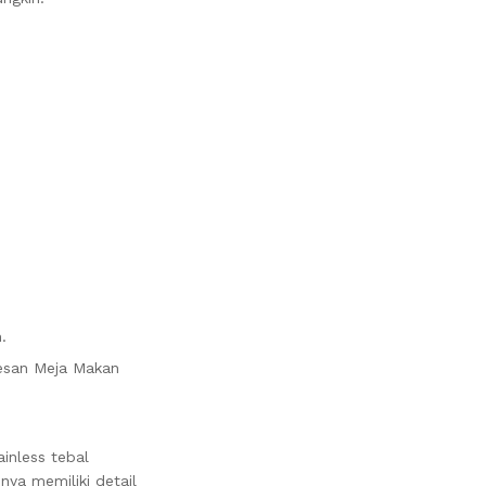
.
mesan Meja Makan
inless tebal
ya memiliki detail