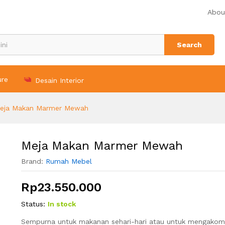
Abou
n (0)
Search
ure
Desain Interior
eja Makan Marmer Mewah
Meja Makan Marmer Mewah
Brand:
Rumah Mebel
Rp
23.550.000
Status:
In stock
Sempurna untuk makanan sehari-hari atau untuk mengako