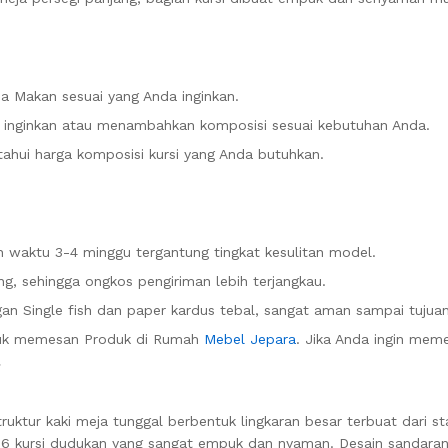
a Makan sesuai yang Anda inginkan.
a inginkan atau menambahkan komposisi sesuai kebutuhan Anda.
hui harga komposisi kursi yang Anda butuhkan.
waktu 3-4 minggu tergantung tingkat kesulitan model.
g, sehingga ongkos pengiriman lebih terjangkau.
n Single fish dan paper kardus tebal, sangat aman sampai tujuan
tuk memesan Produk di Rumah
Mebel Jepara
. Jika Anda ingin me
.
ktur kaki meja tunggal berbentuk lingkaran besar terbuat dari sta
n 6 kursi dudukan yang sangat empuk dan nyaman. Desain sandarann