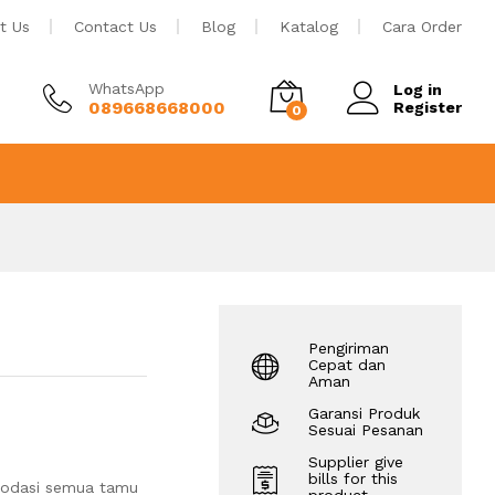
Rp
23.550.000
Tambah ke keranjang
t Us
Contact Us
Blog
Katalog
Cara Order
WhatsApp
Log in
089668668000
Register
0
Pengiriman
Cepat dan
Aman
Garansi Produk
Sesuai Pesanan
Supplier give
bills for this
modasi semua tamu