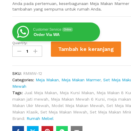
Anda pada pertemuan, keserbagunaan Meja Makan Marme
tambahan yang sempurna untuk rumah Anda.
Customer Service
Online
Order Via WA
Quantity:
Meja
Tambah ke keranjang
Makan
Marmer
Mewah
quantity
SKU:
RMMW-12
Categories:
Meja Makan
,
Meja Makan Marmer
,
Set Meja Mak
Mewah
Tags:
Jual Meja Makan
,
Meja Kursi Makan
,
Meja Makan 8 Ku
makan jati mewah
,
Meja Makan Mewah 6 Kursi
,
meja makan
Makan Ukir Mewah
,
Model Meja Makan Mewah
,
Set Meja Ma
Makan Klasik
,
Set Meja Makan Mewah
,
Set Meja Makan Mini
Brand:
Rumah Mebel