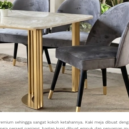
ium sehingga sangat kokoh ketahannya. Kaki meja dibuat dengan
eja persegi panjang, bagian kursi dibuat empuk dan senyaman mu