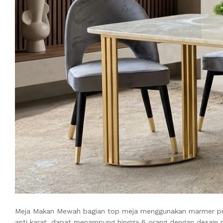
Meja Makan Mewah bagian top meja menggunakan marmer prem
anti karat, dapat menampung hingga 6 orang dengan desain m