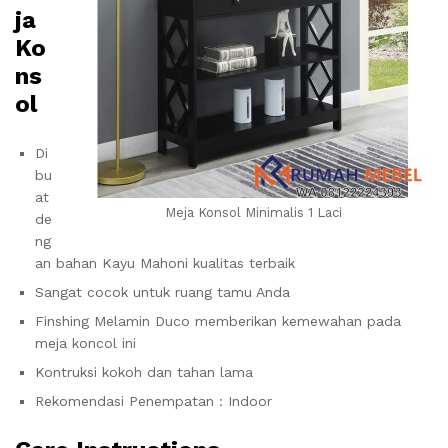
ja
Ko
ns
ol
Di
bu
at
Meja Konsol Minimalis 1 Laci
de
ng
an bahan Kayu Mahoni kualitas terbaik
Sangat cocok untuk ruang tamu Anda
Finshing Melamin Duco memberikan kemewahan pada
meja koncol ini
Kontruksi kokoh dan tahan lama
Rekomendasi Penempatan : Indoor