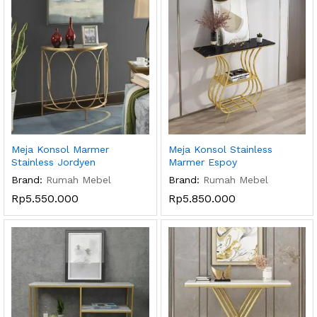
Meja Konsol Marmer
Meja Konsol Stainless
Stainless Jordyen
Marmer Espoy
Brand:
Rumah Mebel
Brand:
Rumah Mebel
Rp
5.550.000
Rp
5.850.000