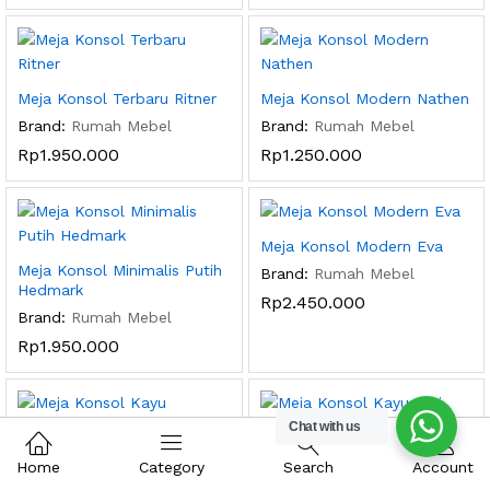
Meja Konsol Terbaru Ritner
Meja Konsol Modern Nathen
Brand:
Rumah Mebel
Brand:
Rumah Mebel
Rp
1.950.000
Rp
1.250.000
Meja Konsol Modern Eva
Meja Konsol Minimalis Putih
Brand:
Rumah Mebel
Hedmark
Rp
2.450.000
Brand:
Rumah Mebel
Rp
1.950.000
Chat with us
Meja Konsol Kayu Minimalis
Meja Konsol Kayu Jati
Home
Category
Search
Account
Abberville
Christine