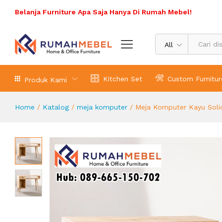
Meja Komputer Kayu Solid Minimali
Belanja Furniture Apa Saja Hanya Di Rumah Mebel!
Deskripsi Produk
All
Kitchen Set
Custom Furnitur
Produk Kami
Home
/
Katalog
/
meja komputer
/
Meja Komputer Kayu Solid