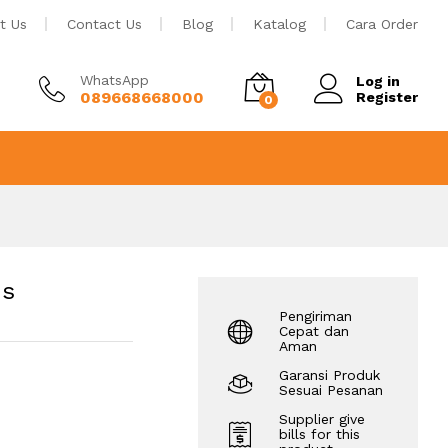
Tambah ke keranjang
t Us
Contact Us
Blog
Katalog
Cara Order
WhatsApp
Log in
089668668000
Register
0
is
Pengiriman
Cepat dan
Aman
Garansi Produk
Sesuai Pesanan
Supplier give
bills for this