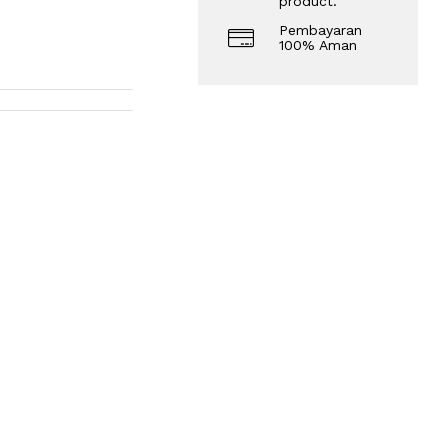
product.
Pembayaran
100% Aman