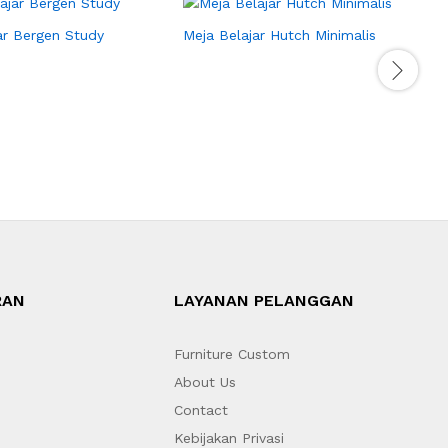
ar Bergen Study
Meja Belajar Hutch Minimalis
M
S
RAN
LAYANAN PELANGGAN
Furniture Custom
About Us
Contact
Kebijakan Privasi