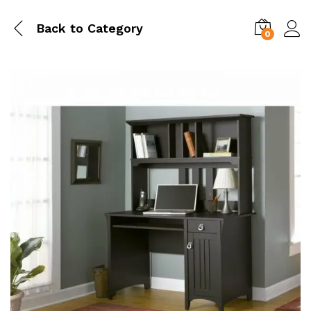
Back to
Category
0