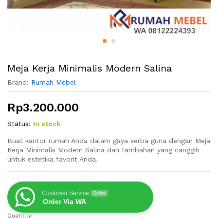
Meja Kerja Minimalis Modern Salina
Brand:
Rumah Mebel
Rp
3.200.000
Status:
In stock
Buat kantor rumah Anda dalam gaya serba guna dengan Meja
Kerja Minimalis Modern Salina dan tambahan yang canggih
untuk estetika favorit Anda.
Customer Service
Online
Order Via WA
Quantity:
Meja