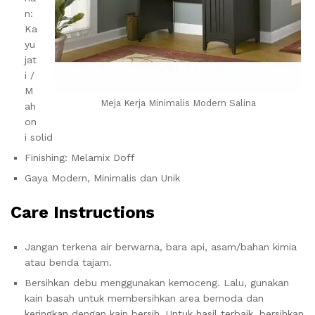
n:
Ka
yu
jat
i /
M
Meja Kerja Minimalis Modern Salina
ah
on
i solid
Finishing: Melamix Doff
Gaya Modern, Minimalis dan Unik
Care Instructions
Jangan terkena air berwarna, bara api, asam/bahan kimia
atau benda tajam.
Bersihkan debu menggunakan kemoceng. Lalu, gunakan
kain basah untuk membersihkan area bernoda dan
keringkan dengan kain bersih. Untuk hasil terbaik, bersihkan