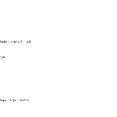
ain bersih. Untuk
nya.
.
eja Kerja Kantor