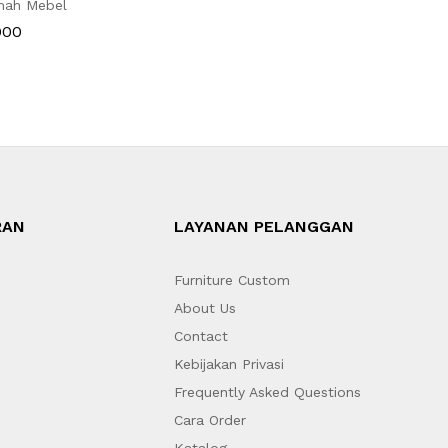
mah Mebel
000
RAN
LAYANAN PELANGGAN
Furniture Custom
About Us
Contact
Kebijakan Privasi
Frequently Asked Questions
Cara Order
Katalog