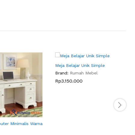
Meja Belajar Unik Simple
M
Brand:
Rumah Mebel
K
Rp
3.150.000
B
uter Minimalis Warna