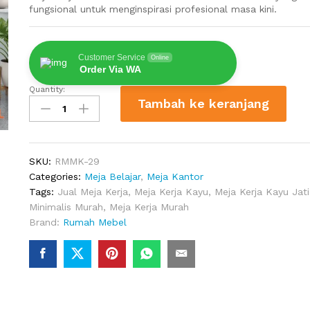
fungsional untuk menginspirasi profesional masa kini.
Customer Service
Online
Order Via WA
Quantity:
Meja
Tambah ke keranjang
Kerja
Kantor
Warnah
Putih
SKU:
RMMK-29
quantity
Categories:
Meja Belajar
,
Meja Kantor
Tags:
Jual Meja Kerja
,
Meja Kerja Kayu
,
Meja Kerja Kayu Jati
Minimalis Murah
,
Meja Kerja Murah
Brand:
Rumah Mebel