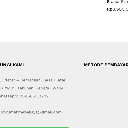
Brand:
Ru
Rp
3.500.
UNGI KAMI
METODE PEMBAYA
. Platar – Demangan, Desa Platar,
7/RW.01, Tahunan, Jepara. 59424
hatsApp: 089665150702
l:cvrumahmebeljaya@gmail.com