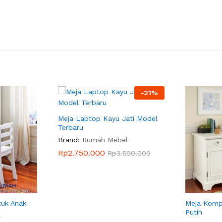
-
21
%
Meja Laptop Kayu Jati Model
Terbaru
Brand:
Rumah Mebel
Rp
2.750.000
Rp
3.500.000
tuk Anak
Meja Komp
Putih
l