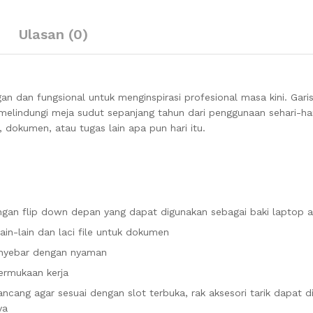
Ulasan (0)
n dan fungsional untuk menginspirasi profesional masa kini.
Gari
elindungi meja sudut sepanjang tahun dari penggunaan sehari-hari
dokumen, atau tugas lain apa pun hari itu.
engan flip down depan yang dapat digunakan sebagai baki laptop 
ain-lain dan laci file untuk dokumen
nyebar dengan nyaman
ermukaan kerja
ncang agar sesuai dengan slot terbuka, rak aksesori tarik dapat 
ya