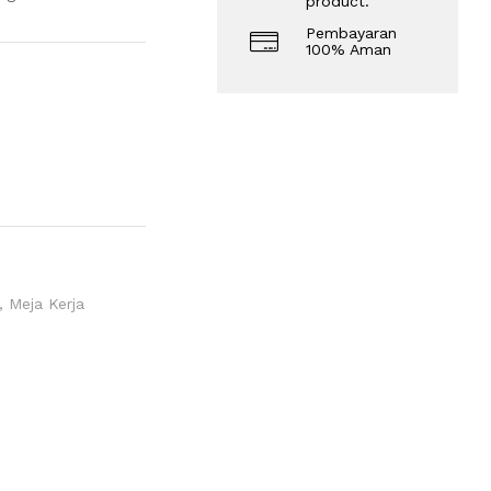
product.
Pembayaran
100% Aman
,
Meja Kerja