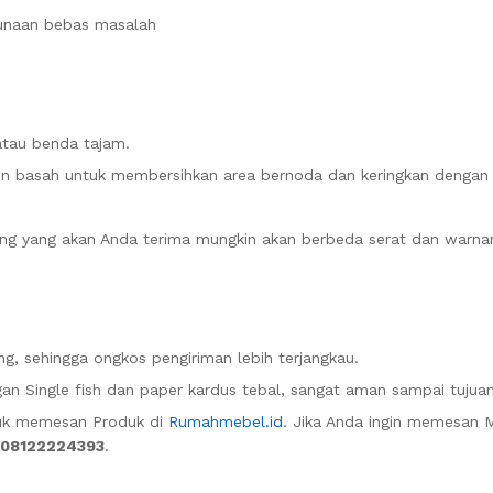
gunaan bebas masalah
atau benda tajam.
n basah untuk membersihkan area bernoda dan keringkan dengan k
rang yang akan Anda terima mungkin akan berbeda serat dan warna
g, sehingga ongkos pengiriman lebih terjangkau.
n Single fish dan paper kardus tebal, sangat aman sampai tujuan
uk memesan Produk di
Rumahmebel.id
. Jika Anda ingin memesan M
08122224393
.