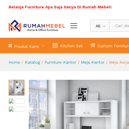
Belanja Furniture Apa Saja Hanya Di Rumah Mebel!
Meja Kerja Kantor Warnah Putih
Deskripsi Produk
Spesifikasi Produk
Ulasa
All
Kitchen Set
Custom Furnitur
Produk Kami
Home
/
Katalog
/
Furniture Kantor
/
Meja Kantor
/
Meja Kerj