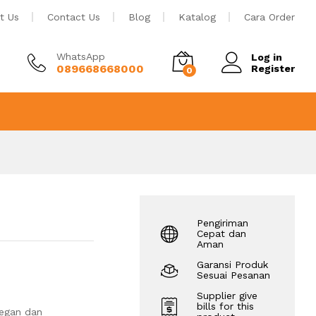
Rp
5.490.000
Tambah ke keranjang
t Us
Contact Us
Blog
Katalog
Cara Order
WhatsApp
Log in
089668668000
Register
0
Pengiriman
Cepat dan
Aman
Garansi Produk
Sesuai Pesanan
Supplier give
bills for this
legan dan