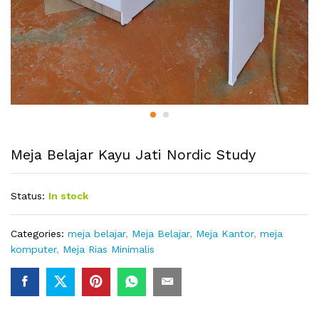
Meja Belajar Kayu Jati Nordic Study
Status:
In stock
Categories:
meja belajar
,
Meja Belajar
,
Meja Kantor
,
meja
komputer
,
Meja Rias Minimalis