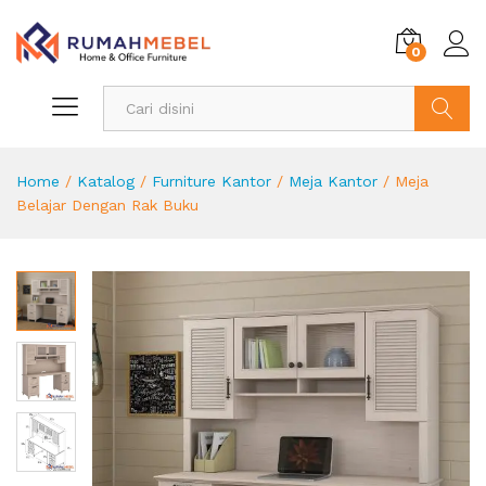
0
Search
Home
/
Katalog
/
Furniture Kantor
/
Meja Kantor
/
Meja
Belajar Dengan Rak Buku