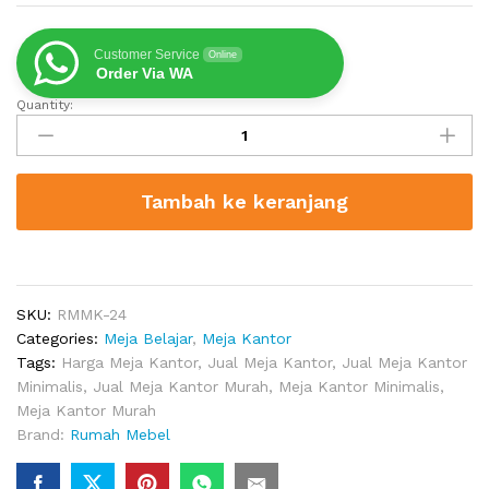
Customer Service
Online
Order Via WA
Quantity:
Meja
Belajar
Dengan
Rak
Tambah ke keranjang
Buku
quantity
SKU:
RMMK-24
Categories:
Meja Belajar
,
Meja Kantor
Tags:
Harga Meja Kantor
,
Jual Meja Kantor
,
Jual Meja Kantor
Minimalis
,
Jual Meja Kantor Murah
,
Meja Kantor Minimalis
,
Meja Kantor Murah
Brand:
Rumah Mebel