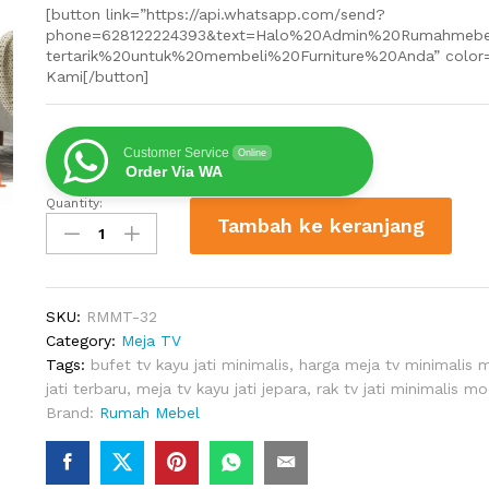
[button link=”https://api.whatsapp.com/send?
phone=628122224393&text=Halo%20Admin%20Rumahmeb
tertarik%20untuk%20membeli%20Furniture%20Anda” color=
Kami[/button]
Customer Service
Online
Order Via WA
Quantity:
Lemari
Tambah ke keranjang
TV
Kayu
Jati
quantity
SKU:
RMMT-32
Category:
Meja TV
Tags:
bufet tv kayu jati minimalis
,
harga meja tv minimalis 
jati terbaru
,
meja tv kayu jati jepara
,
rak tv jati minimalis m
Brand:
Rumah Mebel