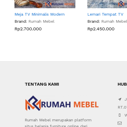
Meja TV Minimalis Modern
Lemari Tempat TV
Brand:
Rumah Mebel
Brand:
Rumah Mebe
Rp
2.700.000
Rp
2.450.000
TENTANG KAMI
HUB
Jl
RT.0
W
Rumah Mebel merupakan platform
situs belanja furniture online dari