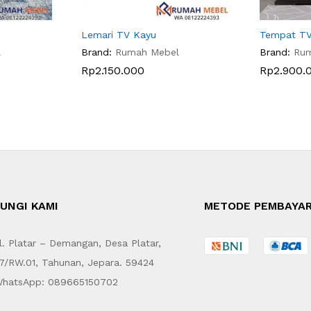
Lemari TV Kayu
Tempat TV
l
Brand:
Rumah Mebel
Brand:
Ru
Rp
2.150.000
Rp
2.900.
UNGI KAMI
METODE PEMBAYA
. Platar – Demangan, Desa Platar,
7/RW.01, Tahunan, Jepara. 59424
hatsApp: 089665150702