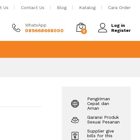
Rp
2.500.000
Tambah ke keranjang
t Us
Contact Us
Blog
Katalog
Cara Order
WhatsApp
Log in
089668668000
Register
0
Pengiriman
Cepat dan
Aman
Garansi Produk
Sesuai Pesanan
Supplier give
bills for this