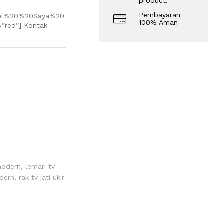
product.
Pembayaran
el%20%20Saya%20
100% Aman
”red”] Kontak
modern
,
lemari tv
odern
,
rak tv jati ukir