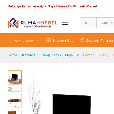
Lemari TV Kayu Jati
Belanja Furniture Apa Saja Hanya Di Rumah Mebel!
Deskripsi Produk
All
Kitchen Set
Custom Furnitur
Produk Kami
Home
/
Katalog
/
Ruang Tamu
/
Meja TV
/
Lemari TV Kayu J