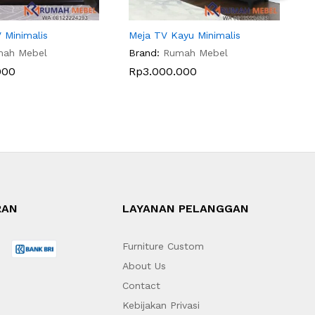
 Minimalis
Meja TV Kayu Minimalis
R
mah Mebel
Brand:
Rumah Mebel
B
000
Rp
3.000.000
RAN
LAYANAN PELANGGAN
Furniture Custom
About Us
Contact
Kebijakan Privasi