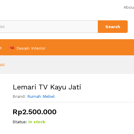
Abou
Search
e
Desain Interior
ati
Lemari TV Kayu Jati
Brand:
Rumah Mebel
Rp
2.500.000
Status:
In stock