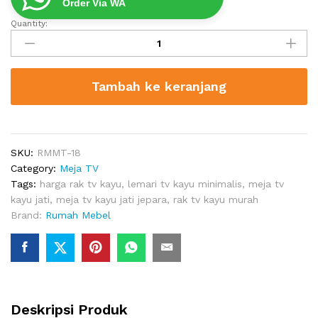
Order Via WA
Quantity:
Lemari
TV
Kayu
quantity
Tambah ke keranjang
SKU:
RMMT-18
Category:
Meja TV
Tags:
harga rak tv kayu
,
lemari tv kayu minimalis
,
meja tv
kayu jati
,
meja tv kayu jati jepara
,
rak tv kayu murah
Brand:
Rumah Mebel
Deskripsi Produk