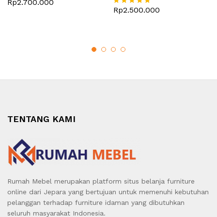
Rp
2.700.000
Rp
2.500.000
Dinilai
5
dari 5
TENTANG KAMI
Rumah Mebel merupakan platform situs belanja furniture
online dari Jepara yang bertujuan untuk memenuhi kebutuhan
pelanggan terhadap furniture idaman yang dibutuhkan
seluruh masyarakat Indonesia.