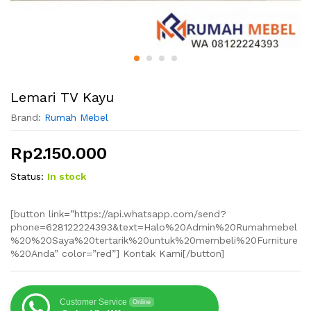
Lemari TV Kayu
Brand:
Rumah Mebel
Rp
2.150.000
Status:
In stock
[button link=”https://api.whatsapp.com/send?
phone=628122224393&text=Halo%20Admin%20Rumahmebel
%20%20Saya%20tertarik%20untuk%20membeli%20Furniture
%20Anda” color=”red”] Kontak Kami[/button]
Customer Service
Online