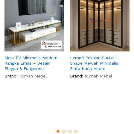
Meja TV Minimalis Modern
Lemari Pakaian Sudut L
Rangka Emas – Desain
Shape Mewah Minimalis
Elegan & Fungsional
Pintu Kaca Hitam
Brand:
Rumah Mebel
Brand:
Rumah Mebel