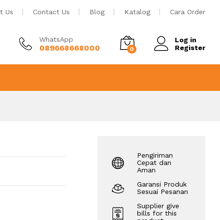
Tambah ke keranjang
t Us
Contact Us
Blog
Katalog
Cara Order
WhatsApp
Log in
089668668000
Register
0
Pengiriman
Cepat dan
Aman
Garansi Produk
Sesuai Pesanan
Supplier give
bills for this