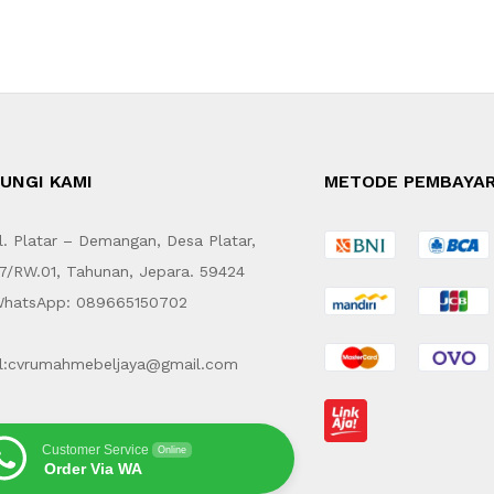
UNGI KAMI
METODE PEMBAYA
. Platar – Demangan, Desa Platar,
7/RW.01, Tahunan, Jepara. 59424
hatsApp: 089665150702
l:cvrumahmebeljaya@gmail.com
Customer Service
Online
Order Via WA