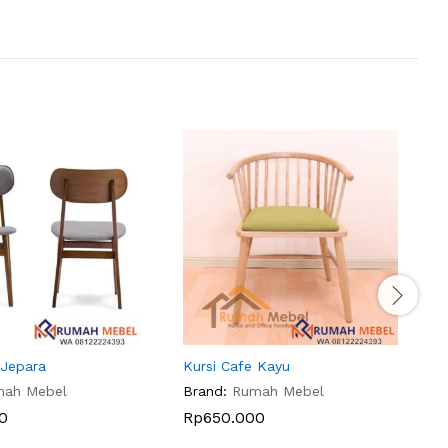
 Jepara
Kursi Cafe Kayu
K
mah Mebel
Brand:
Rumah Mebel
B
0
Rp
650.000