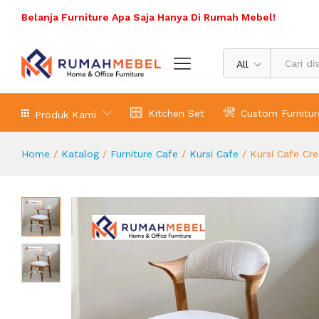
Kursi Cafe Crescent Kayu Jati
Belanja Furniture Apa Saja Hanya Di Rumah Mebel!
Deskripsi Produk
All
Kitchen Set
Custom Furnitur
Produk Kami
Home
/
Katalog
/
Furniture Cafe
/
Kursi Cafe
/
Kursi Cafe Cr